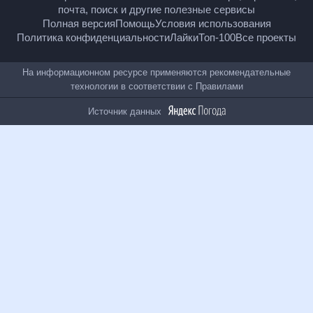
18
+
© Рамблер — главные новости России и мира,
гороскопы, почта, поиск и другие полезные сервисы
Полная версия
Помощь
Условия использования
Политика конфиденциальности
Лайки
Топ-100
Все проекты
На информационном ресурсе применяются
рекомендательные технологии в соответствии с
Правилами
Источник данных