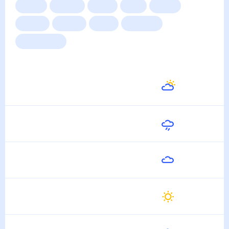
Сейчас
Сегодня
Завтра
3 дня
Неделя
10 дней
14 дней
Месяц
Выходные
Для садовода
Погода на неделю
Завтра
20
°
17
°
8 Августа
Воскресенье
19
°
11
°
9 Августа
Понедельник
21
°
17
°
10 Августа
Вторник
25
°
12
°
11 Августа