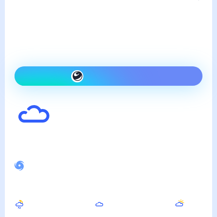
Погода в Суслово
пятница, 7 августа
Сегодня теплее, чем вчера
и облачно
Как одеться сегодня
24
°
Ощущается как
23
°
Спокойное магнитное поле
Ночью
Утром
Днём
17
°
16
°
20
°