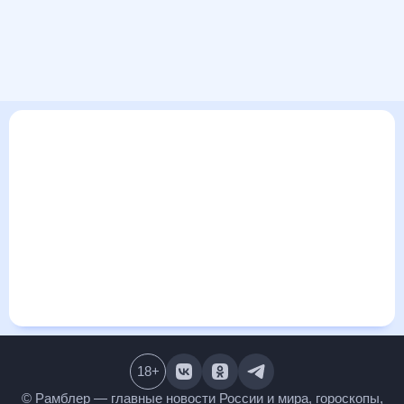
В этом разделе представлена общая информация о погоде
в Суслово на ближайшие дни: сегодня, завтра, неделю.
Найти более подробные данные о том, будет ли
изменяться температура за сегодняшний день, а также
узнать прогноз осадков и т.д., можно на странице
соответствующего дня. Подробный прогноз погоды
окажется полезен метеозависимым людям, потому что его
дополняют сведения о перепадах давления, влажности и
прочие погодные данные. С помощью данных на «Рамблер/
погоде» легко узнать информацию о длительности
светового дня. Подробный прогноз погоды в Суслово,
Кемеровская область, Россия, предоставлен партнерским
сайтом.