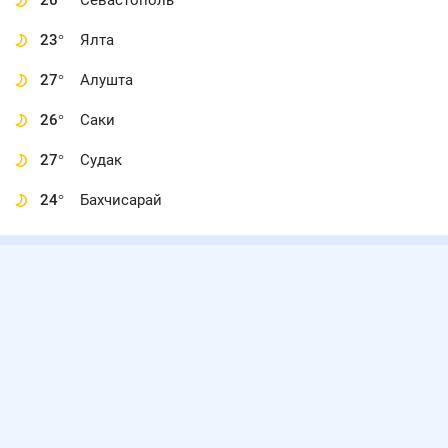
26
°
Севастополь
23
°
Ялта
27
°
Алушта
26
°
Саки
27
°
Судак
24
°
Бахчисарай