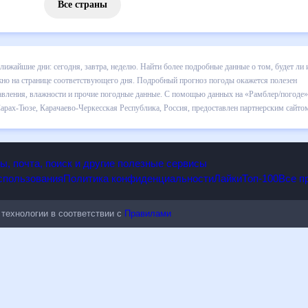
Все страны
 Сарах-Тюзе на ближайшие дни: сегодня, завтра, неделю. Найти бол
за сегодняшний день, а также узнать прогноз осадков и т.д., можно 
ды окажется полезен метеозависимым людям, потому что его допол
дные данные. С помощью данных на «Рамблер/погоде» легко узнать
гноз погоды в Сарах-Тюзе, Карачаево-Черкесская Республика, Росс
опы, почта, поиск и другие полезные сервисы
 использования
Политика конфиденциальности
Лайки
Топ-100
ые технологии в соответствии с
Правилами