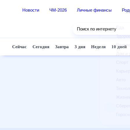
Новости
ЧМ-2026
Личные финансы
Ро
Еда
Поиск по интернету
Здор
Разв
Сейчас
Сегодня
Завтра
3 дня
Неделя
10 д
Дом 
Спор
Карь
Авто
Техн
Жизн
Сбер
Горо