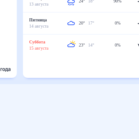
24
°
18
°
90
%
13
августа
Пятница
20
°
17
°
0
%
14
августа
Суббота
23
°
14
°
0
%
15
августа