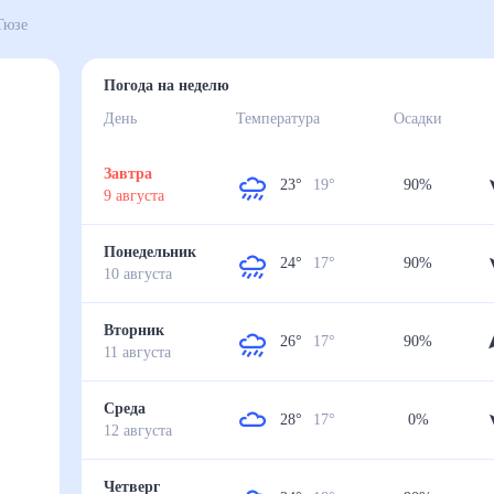
ода в Сарах-Тюзе
Погода на неделю
День
Температура
Осадки
Завтра
23
°
19
°
90
%
9
августа
Понедельник
24
°
17
°
90
%
10
августа
Вторник
26
°
17
°
90
%
11
августа
Среда
28
°
17
°
0
%
12
августа
Четверг