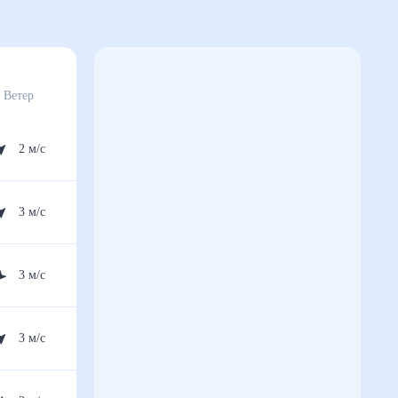
Ветер
2
м/с
3
м/с
3
м/с
3
м/с