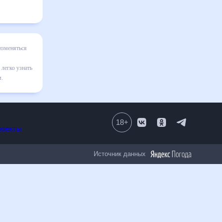
ее
на
няют
ия,
18
+
Все проекты
Источник данных