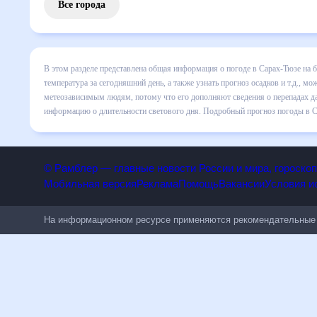
Все города
В этом разделе представлена общая информация о погоде в
подробные данные о том, будет ли изменяться температура 
странице соответствующего дня. Подробный прогноз пого
сведения о перепадах давления, влажности и прочие пого
информацию о длительности светового дня. Подробный про
предоставлен партнерским сайтом.
© Рамблер — главные новости России и мира, гороск
Мобильная версия
Реклама
Помощь
Вакансии
Условия
На информационном ресурсе применяются рекомендательн