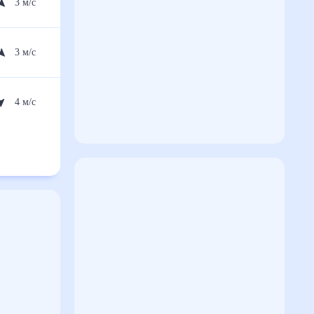
3
м/с
3
м/с
4
м/с