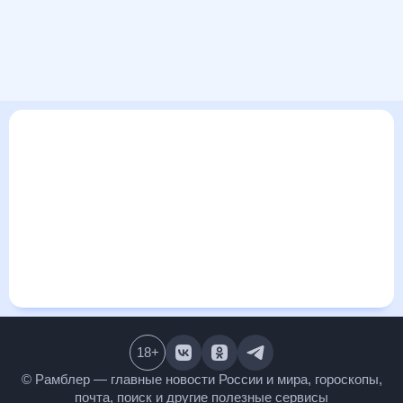
В этом разделе представлена общая информация о погоде
в Самсуне на ближайшие дни: сегодня, завтра, неделю.
Найти более подробные данные о том, будет ли
изменяться температура за сегодняшний день, а также
узнать прогноз осадков и т.д., можно на странице
соответствующего дня. Подробный прогноз погоды
окажется полезен метеозависимым людям, потому что его
дополняют сведения о перепадах давления, влажности и
прочие погодные данные. С помощью данных на «Рамблер/
погоде» легко узнать информацию о длительности
светового дня. Подробный прогноз погоды в Самсуне,
Турция, предоставлен партнерским сайтом.