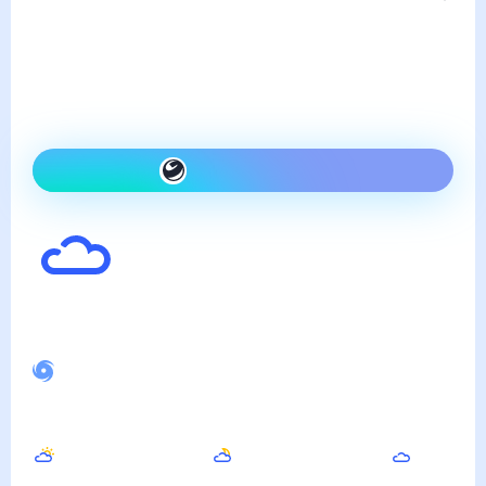
суббота, 8 августа
Сегодня на улице так же,
как вчера и облачно
Как одеться сегодня
28
°
Ощущается как
31
°
Спокойное магнитное поле
Вечером
Ночью
Утром
26
°
22
°
25
°