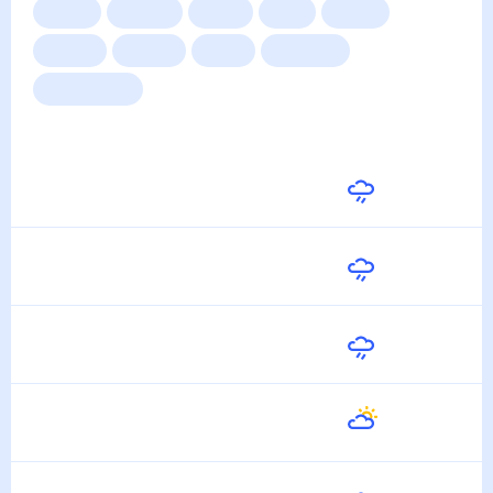
Сейчас
Сегодня
Завтра
3 дня
Неделя
10 дней
14 дней
Месяц
Выходные
Для садовода
Погода на неделю
Завтра
28
°
22
°
9 Августа
Понедельник
29
°
24
°
10 Августа
Вторник
29
°
24
°
11 Августа
Среда
30
°
25
°
12 Августа
Четверг