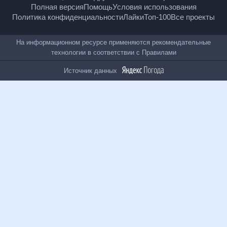
18
+
© Рамблер — главные новости России и мира,
гороскопы, почта, поиск и другие полезные сервисы
Полная версия
Помощь
Условия использования
Политика конфиденциальности
Лайки
Топ-100
Все проекты
На информационном ресурсе применяются
рекомендательные технологии в соответствии с
Правилами
Источник данных