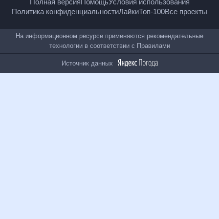
18
+
© Рамблер — главные новости России и мира,
гороскопы, почта, поиск и другие полезные сервисы
Полная версия
Помощь
Условия использования
Политика конфиденциальности
Лайки
Топ-100
Все проекты
На информационном ресурсе применяются
рекомендательные технологии в соответствии с
Правилами
Источник данных