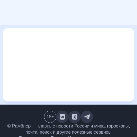
В этом разделе представлена общая информация о погоде
в Салавате на ближайшие дни: сегодня, завтра, неделю.
Найти более подробные данные о том, будет ли
изменяться температура за сегодняшний день, а также
узнать прогноз осадков и т.д., можно на странице
соответствующего дня. Подробный прогноз погоды
окажется полезен метеозависимым людям, потому что его
дополняют сведения о перепадах давления, влажности и
прочие погодные данные. С помощью данных на «Рамблер/
погоде» легко узнать информацию о длительности
светового дня. Подробный прогноз погоды в Салавате,
Республика Башкортостан, Россия, предоставлен
партнерским сайтом.