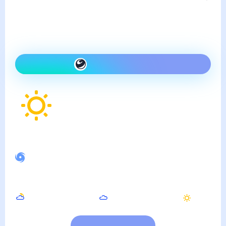
Погода в Салавате
пятница, 7 августа
Сегодня теплее, чем вчера
и ясно
Как одеться сегодня
29
°
Ощущается как
28
°
Спокойное магнитное поле
Ночью
Утром
Днём
17
°
21
°
31
°