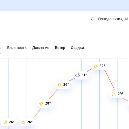
Понедельник
,
13
а
Влажность
Давление
Ветер
Осадки
32°
31°
30°
29°
28°
26°
26°