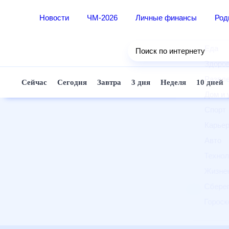
Новости
ЧМ-2026
Личные финансы
Ро
Еда
Поиск по интернету
Здор
Разв
Сейчас
Сегодня
Завтра
3 дня
Неделя
10 д
Дом 
Спор
Карь
Авто
Техн
Жизн
Сбер
Горо