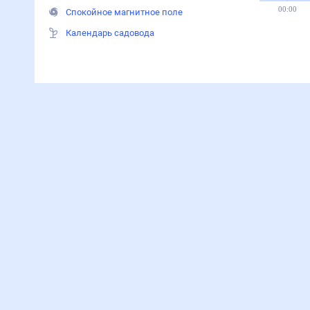
00:00
Спокойное магнитное поле
Календарь садовода
Родос
— погода рядом
на 13 июля 2026
29
°
Анталья
27
°
Сиде
30
°
Кемер
25
°
Ираклион
28
°
Белек
30
°
Текирова