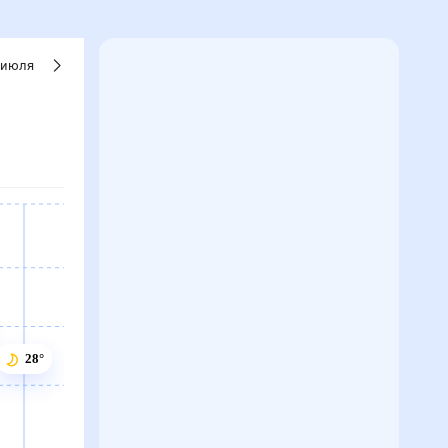
июля
28°