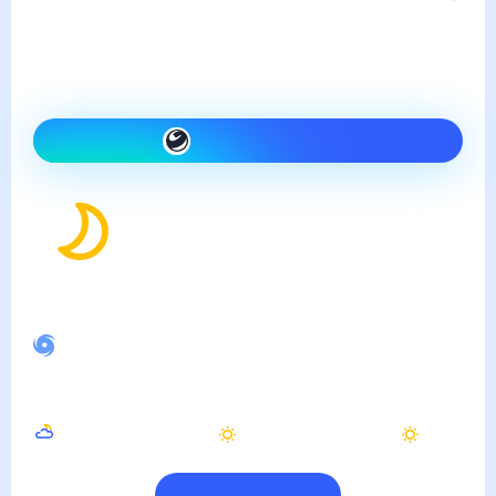
пятница, 7 августа
Сегодня теплее, чем вчера
и ясно
Как одеться сегодня
30
°
Ощущается как
30
°
Спокойное магнитное поле
Ночью
Утром
Днём
27
°
29
°
32
°