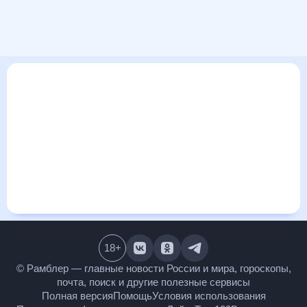
В этом разделе представлена общая информация о погоде
в Путе на ближайшие дни: сегодня, завтра, неделю. Найти
более подробные данные о том, будет ли изменяться
температура за сегодняшний день, а также узнать прогноз
осадков и т.д., можно на странице соответствующего дня.
Подробный прогноз погоды окажется полезен
метеозависимым людям, потому что его дополняют
сведения о перепадах давления, влажности и прочие
погодные данные. С помощью данных на «Рамблер/погоде»
легко узнать информацию о длительности светового дня.
Подробный прогноз погоды в Путе, Азербайджан,
предоставлен партнерским сайтом.