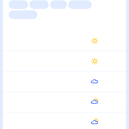
Сейчас
Сегодня
Завтра
3 дня
Неделя
10 дней
14 дней
Месяц
Выходные
Для садовода
Погода на неделю
Завтра
32
°
27
°
8 Августа
Воскресенье
34
°
26
°
9 Августа
Понедельник
31
°
28
°
10 Августа
Вторник
31
°
26
°
11 Августа
Среда