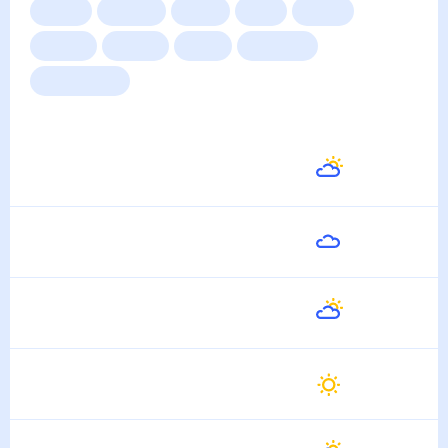
Сейчас
Сегодня
Завтра
3 дня
Неделя
10 дней
14 дней
Месяц
Выходные
Для садовода
Погода на неделю
Завтра
28
°
14
°
9 Августа
Понедельник
32
°
15
°
10 Августа
Вторник
27
°
19
°
11 Августа
Среда
26
°
14
°
12 Августа
Четверг