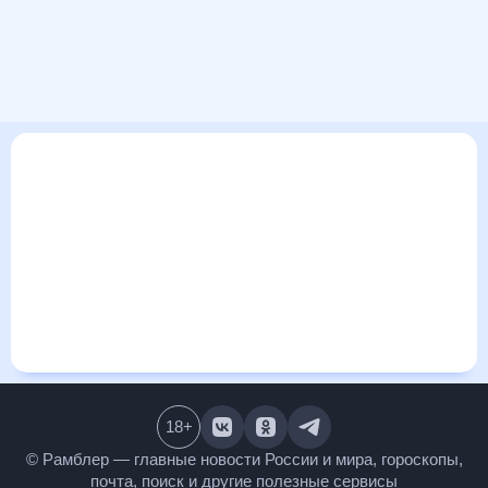
В этом разделе представлена общая информация о погоде
в Пухове на ближайшие дни: сегодня, завтра, неделю. Найти
более подробные данные о том, будет ли изменяться
температура за сегодняшний день, а также узнать прогноз
осадков и т.д., можно на странице соответствующего дня.
Подробный прогноз погоды окажется полезен
метеозависимым людям, потому что его дополняют
сведения о перепадах давления, влажности и прочие
погодные данные. С помощью данных на «Рамблер/погоде»
легко узнать информацию о длительности светового дня.
Подробный прогноз погоды в Пухове, Словакия,
предоставлен партнерским сайтом.