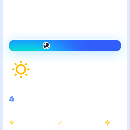
суббота, 8 августа
Сегодня на улице так же,
как вчера и ясно
Как одеться сегодня
26
°
Ощущается как
23
°
Спокойное магнитное поле
Вечером
Ночью
Утром
23
°
14
°
18
°