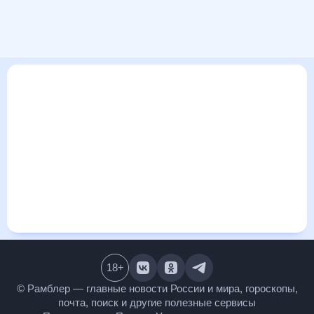
В этом разделе представлена общая информация о погоде
в Покровске на ближайшие дни: сегодня, завтра, неделю.
Найти более подробные данные о том, будет ли
изменяться температура за сегодняшний день, а также
узнать прогноз осадков и т.д., можно на странице
соответствующего дня. Подробный прогноз погоды
окажется полезен метеозависимым людям, потому что его
дополняют сведения о перепадах давления, влажности и
прочие погодные данные. С помощью данных на «Рамблер/
погоде» легко узнать информацию о длительности
светового дня. Подробный прогноз погоды в Покровске,
Республика Саха (Якутия), Россия, предоставлен
партнерским сайтом.