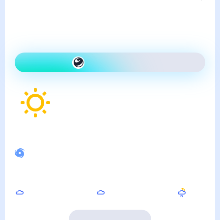
Погода в Покровске
воскресенье, 9 августа
Сегодня теплее, чем вчера
и ясно
Как одеться сегодня
18
°
Ощущается как
19
°
Слабо возмущённое магнитное поле
Днём
Вечером
Ночью
25
°
22
°
15
°