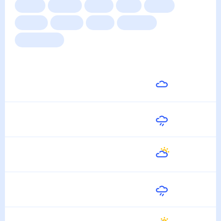
Сейчас
Сегодня
Завтра
3 дня
Неделя
10 дней
14 дней
Месяц
Выходные
Для садовода
Погода на неделю
Завтра
34
°
24
°
11 Августа
Среда
35
°
24
°
12 Августа
Четверг
37
°
25
°
13 Августа
Пятница
36
°
25
°
14 Августа
Суббота