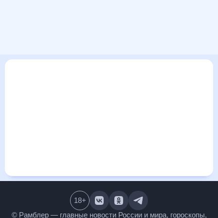
В этом разделе представлена общая информация о погоде в Первомайском,
Казахстан на ближайшие дни: сегодня, завтра, неделю. Найти более
подробные данные о том, будет ли изменяться температура за сегодняшний
день, а также узнать прогноз осадков и т.д., можно на странице
соответствующего дня. Подробный прогноз погоды окажется полезен
метеозависимым людям, потому что его дополняют сведения о перепадах
давления, влажности и прочие погодные данные. С помощью данных на
«Рамблер/погоде» легко узнать информацию о длительности светового дня.
Подробный прогноз погоды в Первомайском, Казахстан, Казахстан,
предоставлен партнерским сайтом.
18
+
© Рамблер — главные новости России и мира,