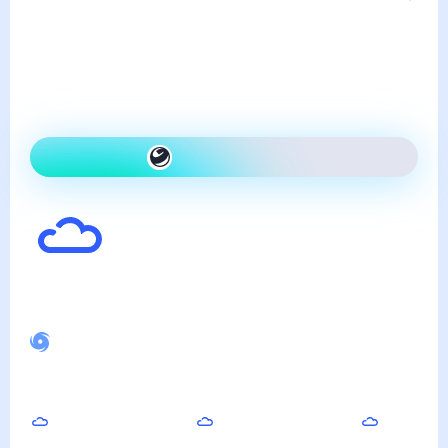
понедельник, 10 августа
Сегодня на улице так же,
как вчера и облачно
Как одеться сегодня
33
°
Ощущается как
34
°
Спокойное магнитное поле
Вечером
Ночью
Утром
28
°
24
°
29
°