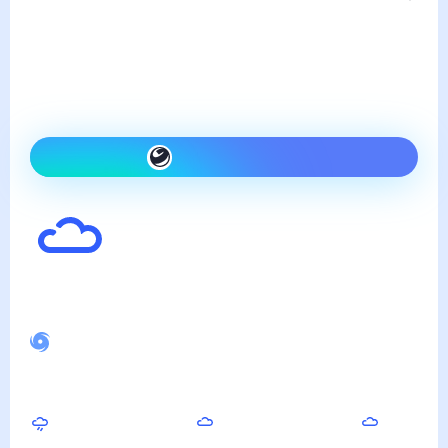
Погода в Островском
четверг, 6 августа
Сегодня на улице так же,
как вчера и облачно
Как одеться сегодня
25
°
Ощущается как
24
°
Спокойное магнитное поле
Вечером
Ночью
Утром
22
°
18
°
23
°