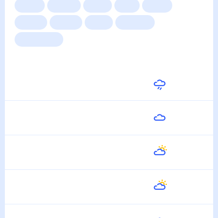
Сейчас
Сегодня
Завтра
3 дня
Неделя
10 дней
14 дней
Месяц
Выходные
Для садовода
Погода на неделю
Завтра
26
°
18
°
7 Августа
Суббота
24
°
19
°
8 Августа
Воскресенье
21
°
13
°
9 Августа
Понедельник
23
°
11
°
10 Августа