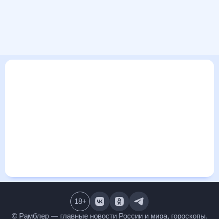
В этом разделе представлена общая информация о погоде
в Островском на ближайшие дни: сегодня, завтра, неделю.
Найти более подробные данные о том, будет ли
изменяться температура за сегодняшний день, а также
узнать прогноз осадков и т.д., можно на странице
соответствующего дня. Подробный прогноз погоды
окажется полезен метеозависимым людям, потому что его
дополняют сведения о перепадах давления, влажности и
прочие погодные данные. С помощью данных на «Рамблер/
погоде» легко узнать информацию о длительности
светового дня. Подробный прогноз погоды в Островском,
Костромская область, Россия, предоставлен партнерским
сайтом.