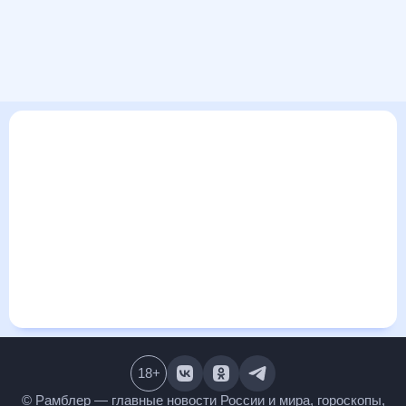
В этом разделе представлена общая информация о погоде
в Октябрьске, Казахстан на ближайшие дни: сегодня, завтра,
неделю. Найти более подробные данные о том, будет ли
изменяться температура за сегодняшний день, а также
узнать прогноз осадков и т.д., можно на странице
соответствующего дня. Подробный прогноз погоды
окажется полезен метеозависимым людям, потому что его
дополняют сведения о перепадах давления, влажности и
прочие погодные данные. С помощью данных на «Рамблер/
погоде» легко узнать информацию о длительности
светового дня. Подробный прогноз погоды в Октябрьске,
Казахстан, Казахстан, предоставлен партнерским сайтом.