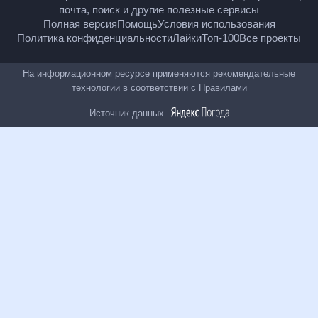
18
+
© Рамблер — главные новости России и мира,
гороскопы, почта, поиск и другие полезные сервисы
Полная версия
Помощь
Условия использования
Политика конфиденциальности
Лайки
Топ-100
Все проекты
На информационном ресурсе применяются
рекомендательные технологии в соответствии с
Правилами
Источник данных