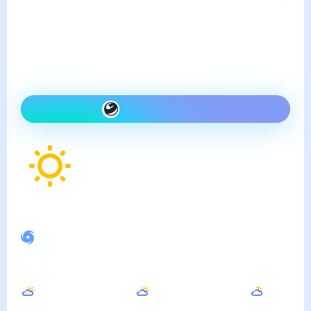
воскресенье, 9 августа
Сегодня гораздо теплее,
чем вчера и ясно
Как одеться сегодня
36
°
Ощущается как
36
°
Спокойное магнитное поле
Днём
Вечером
Ночью
38
°
33
°
24
°