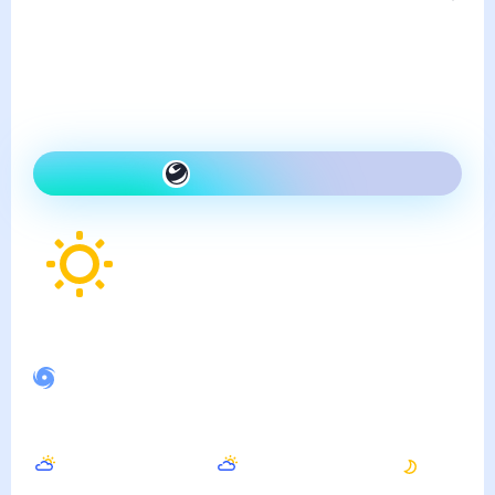
воскресенье, 9 августа
Сегодня на улице так же,
как вчера и ясно
Как одеться сегодня
20
°
Ощущается как
19
°
Спокойное магнитное поле
Днём
Вечером
Ночью
23
°
20
°
13
°