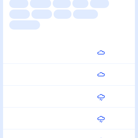
Сейчас
Сегодня
Завтра
3 дня
Неделя
10 дней
14 дней
Месяц
Выходные
Для садовода
Погода на неделю
Завтра
24
°
13
°
10 Августа
Вторник
26
°
14
°
11 Августа
Среда
18
°
15
°
12 Августа
Четверг
17
°
11
°
13 Августа
Пятница