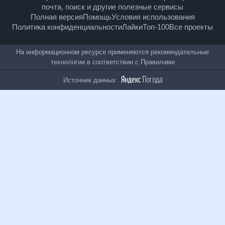
18
+
© Рамблер — главные новости России и мира,
гороскопы, почта, поиск и другие полезные сервисы
Полная версия
Помощь
Условия использования
Политика конфиденциальности
Лайки
Топ-100
Все проекты
На информационном ресурсе применяются
рекомендательные технологии в соответствии с
Правилами
Источник данных