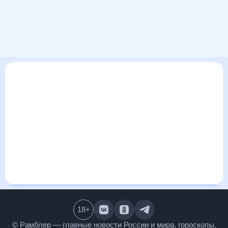
В этом разделе представлена общая информация о погоде
в Одоеве на ближайшие дни: сегодня, завтра, неделю.
Найти более подробные данные о том, будет ли
изменяться температура за сегодняшний день, а также
узнать прогноз осадков и т.д., можно на странице
соответствующего дня. Подробный прогноз погоды
окажется полезен метеозависимым людям, потому что его
дополняют сведения о перепадах давления, влажности и
прочие погодные данные. С помощью данных на «Рамблер/
погоде» легко узнать информацию о длительности
светового дня. Подробный прогноз погоды в Одоеве,
Тульская область, Россия, предоставлен партнерским
сайтом.