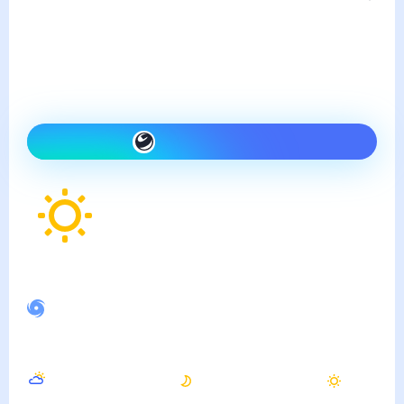
четверг, 6 августа
Сегодня холоднее, чем
вчера и ясно
Как одеться сегодня
21
°
Ощущается как
20
°
Спокойное магнитное поле
Вечером
Ночью
Утром
22
°
13
°
14
°