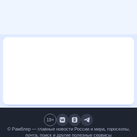
В этом разделе представлена общая информация о погоде
в Нуайоне на ближайшие дни: сегодня, завтра, неделю.
Найти более подробные данные о том, будет ли
изменяться температура за сегодняшний день, а также
узнать прогноз осадков и т.д., можно на странице
соответствующего дня. Подробный прогноз погоды
окажется полезен метеозависимым людям, потому что его
дополняют сведения о перепадах давления, влажности и
прочие погодные данные. С помощью данных на «Рамблер/
погоде» легко узнать информацию о длительности
светового дня. Подробный прогноз погоды в Нуайоне,
Франция, предоставлен партнерским сайтом.