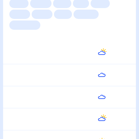
Сейчас
Сегодня
Завтра
3 дня
Неделя
10 дней
14 дней
Месяц
Выходные
Для садовода
Погода на неделю
Завтра
24
°
13
°
7 Августа
Суббота
27
°
13
°
8 Августа
Воскресенье
32
°
16
°
9 Августа
Понедельник
30
°
19
°
10 Августа
Вторник