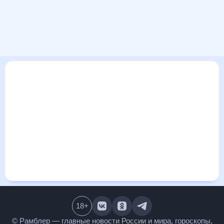
В этом разделе представлена общая информация о погоде
в Ногликах на ближайшие дни: сегодня, завтра, неделю.
Найти более подробные данные о том, будет ли
изменяться температура за сегодняшний день, а также
узнать прогноз осадков и т.д., можно на странице
соответствующего дня. Подробный прогноз погоды
окажется полезен метеозависимым людям, потому что его
дополняют сведения о перепадах давления, влажности и
прочие погодные данные. С помощью данных на «Рамблер/
погоде» легко узнать информацию о длительности
светового дня. Подробный прогноз погоды в Ногликах,
Сахалинская область, Россия, предоставлен партнерским
сайтом.