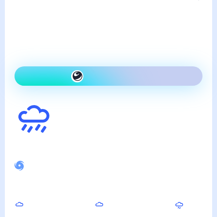
Погода в Ногликах
пятница, 7 августа
Сегодня холоднее, чем
вчера и дождь
Как одеться сегодня
13
°
Ощущается как
12
°
Спокойное магнитное поле
Ночью
Утром
Днём
13
°
13
°
16
°