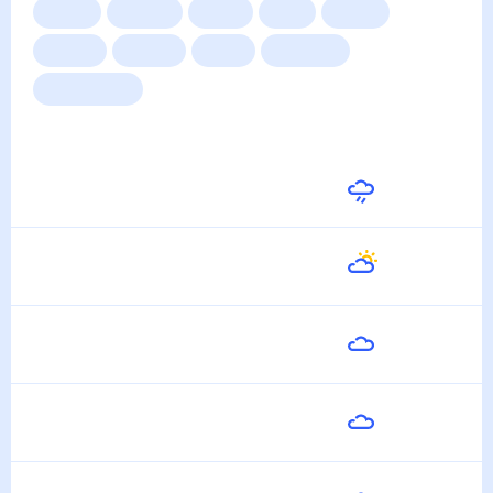
Сейчас
Сегодня
Завтра
3 дня
Неделя
10 дней
14 дней
Месяц
Выходные
Для садовода
Погода на неделю
Завтра
16
°
13
°
8 Августа
Воскресенье
21
°
10
°
9 Августа
Понедельник
24
°
13
°
10 Августа
Вторник
20
°
13
°
11 Августа