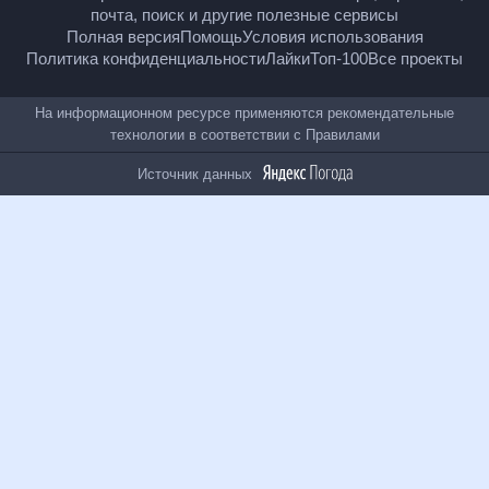
18
+
© Рамблер — главные новости России и мира,
гороскопы, почта, поиск и другие полезные сервисы
Полная версия
Помощь
Условия использования
Политика конфиденциальности
Лайки
Топ-100
Все проекты
На информационном ресурсе применяются
рекомендательные технологии в соответствии с
Правилами
Источник данных