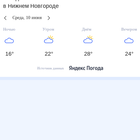
в Нижнем Новгороде
Среда
,
10
июня
Ночью
Утром
Днём
Вечером
16
°
22
°
28
°
24
°
Источник данных