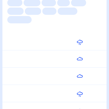
Сейчас
Сегодня
Завтра
3 дня
Неделя
10 дней
14 дней
Месяц
Выходные
Для садовода
Погода на неделю
Завтра
25
°
22
°
7 Августа
Суббота
27
°
22
°
8 Августа
Воскресенье
27
°
21
°
9 Августа
Понедельник
28
°
21
°
10 Августа
Вторник