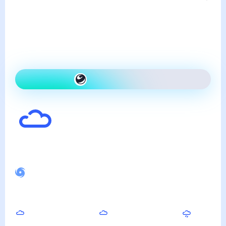
четверг, 6 августа
Сегодня на улице так же,
как вчера и облачно
Как одеться сегодня
29
°
Ощущается как
30
°
Спокойное магнитное поле
Вечером
Ночью
Утром
26
°
22
°
22
°