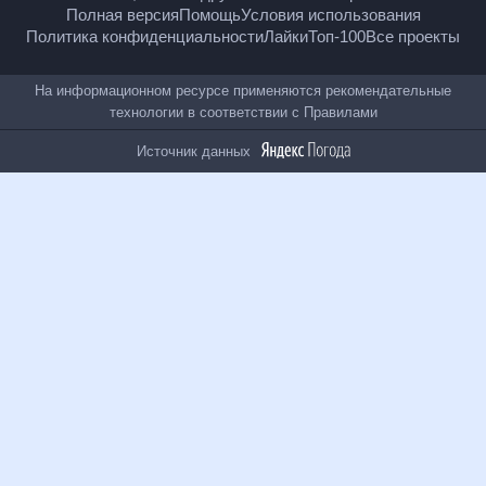
18
+
© Рамблер — главные новости России и мира,
гороскопы, почта, поиск и другие полезные сервисы
Полная версия
Помощь
Условия использования
Политика конфиденциальности
Лайки
Топ-100
Все проекты
На информационном ресурсе применяются
рекомендательные технологии в соответствии с
Правилами
Источник данных