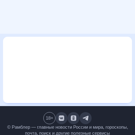
В этом разделе представлена общая информация о погоде
в Ниагара-Фолсе, Канада на ближайшие дни: сегодня,
завтра, неделю. Найти более подробные данные о том,
будет ли изменяться температура за сегодняшний день, а
также узнать прогноз осадков и т.д., можно на странице
соответствующего дня. Подробный прогноз погоды
окажется полезен метеозависимым людям, потому что его
дополняют сведения о перепадах давления, влажности и
прочие погодные данные. С помощью данных на «Рамблер/
погоде» легко узнать информацию о длительности
светового дня. Подробный прогноз погоды в Ниагара-
Фолсе, Канада, Канада, предоставлен партнерским сайтом.