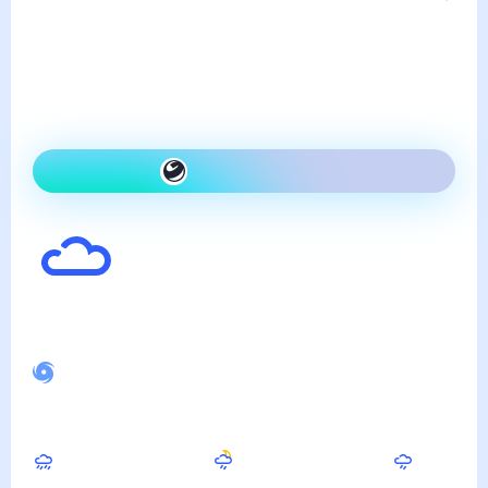
пятница, 7 августа
Сегодня на улице так же,
как вчера и облачно
Как одеться сегодня
33
°
Ощущается как
38
°
Спокойное магнитное поле
Вечером
Ночью
Утром
25
°
21
°
18
°