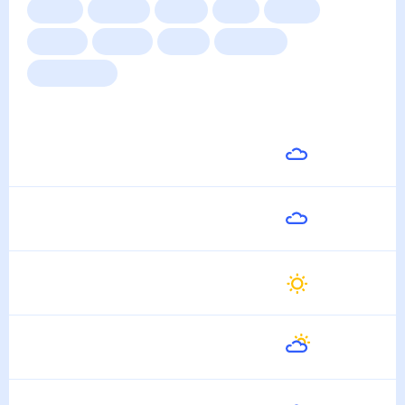
Сейчас
Сегодня
Завтра
3 дня
Неделя
10 дней
14 дней
Месяц
Выходные
Для садовода
Погода на неделю
Завтра
23
°
21
°
8 Августа
Воскресенье
25
°
18
°
9 Августа
Понедельник
28
°
15
°
10 Августа
Вторник
31
°
17
°
11 Августа
Среда