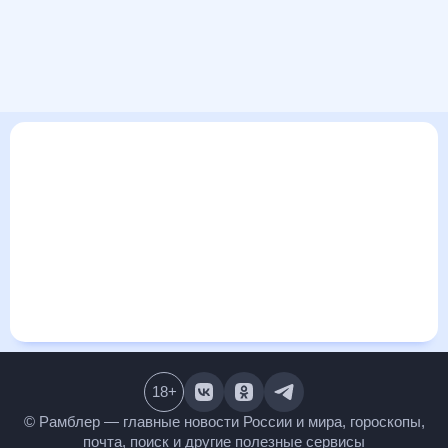
В этом разделе представлена общая информация о погоде
в Молодии на ближайшие дни: сегодня, завтра, неделю.
Найти более подробные данные о том, будет ли
изменяться температура за сегодняшний день, а также
узнать прогноз осадков и т.д., можно на странице
соответствующего дня. Подробный прогноз погоды
окажется полезен метеозависимым людям, потому что его
дополняют сведения о перепадах давления, влажности и
прочие погодные данные. С помощью данных на «Рамблер/
погоде» легко узнать информацию о длительности
светового дня. Подробный прогноз погоды в Молодии,
Украина, предоставлен партнерским сайтом.