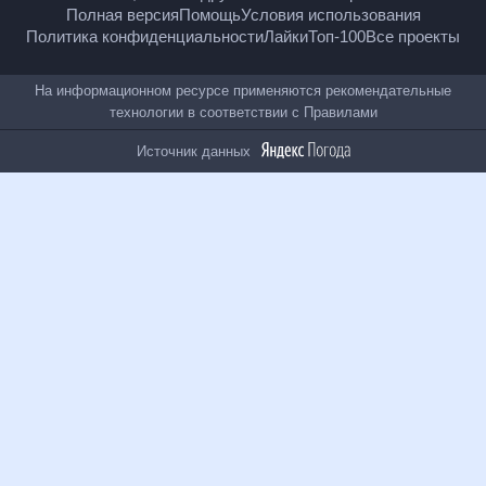
18
+
© Рамблер — главные новости России и мира,
гороскопы, почта, поиск и другие полезные сервисы
Полная версия
Помощь
Условия использования
Политика конфиденциальности
Лайки
Топ-100
Все проекты
На информационном ресурсе применяются
рекомендательные технологии в соответствии с
Правилами
Источник данных