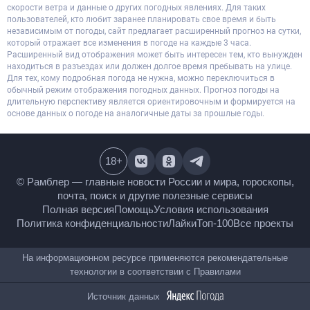
скорости ветра и данные о других погодных явлениях. Для таких
пользователей, кто любит заранее планировать свое время и быть
независимым от погоды, сайт предлагает расширенный прогноз на сутки,
который отражает все изменения в погоде на каждые 3 часа.
Расширенный вид отображения может быть интересен тем, кто вынужден
находиться в разъездах или должен долгое время пребывать на улице.
Для тех, кому подробная погода не нужна, можно переключиться в
обычный режим отображения погодных данных. Прогноз погоды на
длительную перспективу является ориентировочным и формируется на
основе данных о погоде на аналогичные даты за прошлые годы.
18
+
© Рамблер — главные новости России и мира,
гороскопы, почта, поиск и другие полезные сервисы
Полная версия
Помощь
Условия использования
Политика конфиденциальности
Лайки
Топ-100
Все проекты
На информационном ресурсе применяются
рекомендательные технологии в соответствии с
Правилами