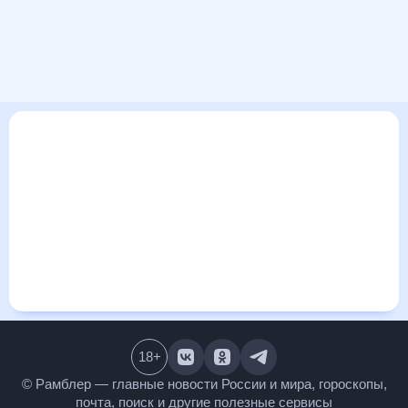
В этом разделе представлена общая информация о погоде
в Масейо на ближайшие дни: сегодня, завтра, неделю.
Найти более подробные данные о том, будет ли
изменяться температура за сегодняшний день, а также
узнать прогноз осадков и т.д., можно на странице
соответствующего дня. Подробный прогноз погоды
окажется полезен метеозависимым людям, потому что его
дополняют сведения о перепадах давления, влажности и
прочие погодные данные. С помощью данных на «Рамблер/
погоде» легко узнать информацию о длительности
светового дня. Подробный прогноз погоды в Масейо,
Бразилия, предоставлен партнерским сайтом.