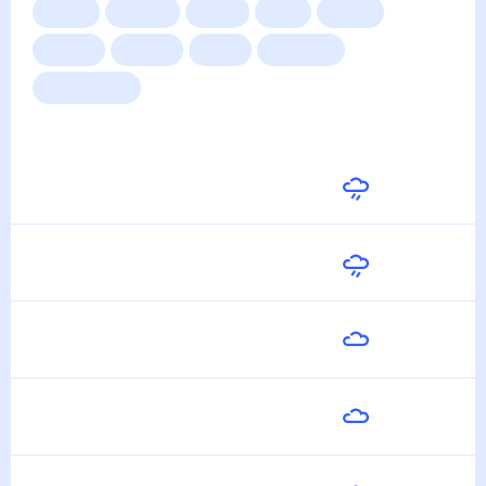
Сейчас
Сегодня
Завтра
3 дня
Неделя
10 дней
14 дней
Месяц
Выходные
Для садовода
Погода на неделю
Завтра
28
°
24
°
8 Августа
Воскресенье
28
°
25
°
9 Августа
Понедельник
28
°
24
°
10 Августа
Вторник
27
°
25
°
11 Августа