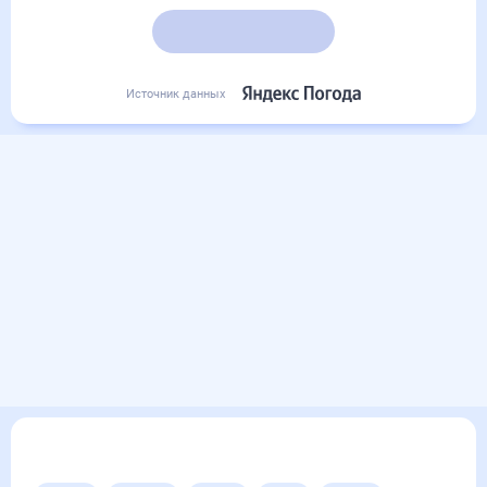
26
°
24
°
26
°
Подробный прогноз
Источник данных
Другие прогнозы