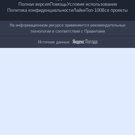
18
+
© Рамблер — главные новости России и мира,
гороскопы, почта, поиск и другие полезные сервисы
Полная версия
Помощь
Условия использования
Политика конфиденциальности
Лайки
Топ-100
Все проекты
На информационном ресурсе применяются
рекомендательные технологии в соответствии с
Правилами
Источник данных