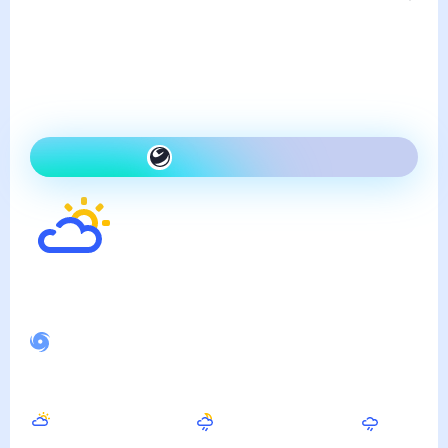
пятница, 7 августа
Сегодня на улице так же,
как вчера и переменная
облачность
Как одеться сегодня
28
°
Ощущается как
33
°
Спокойное магнитное поле
Вечером
Ночью
Утром