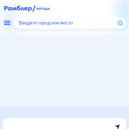
Введите город или место
Мир
Турция
Погода в Манавгате
Погода в Манавгате