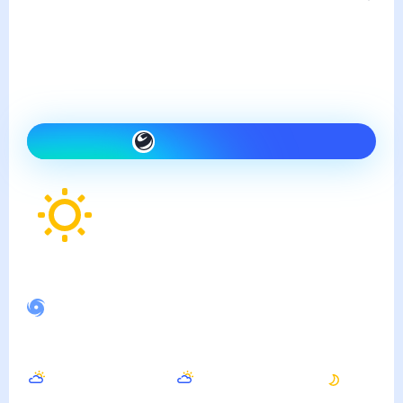
суббота, 8 августа
Сегодня холоднее, чем
вчера и ясно
Как одеться сегодня
24
°
Ощущается как
26
°
Спокойное магнитное поле
Днём
Вечером
Ночью
34
°
30
°
25
°