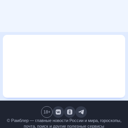
В этом разделе представлена общая информация о погоде
в Манавгате на ближайшие дни: сегодня, завтра, неделю.
Найти более подробные данные о том, будет ли
изменяться температура за сегодняшний день, а также
узнать прогноз осадков и т.д., можно на странице
соответствующего дня. Подробный прогноз погоды
окажется полезен метеозависимым людям, потому что его
дополняют сведения о перепадах давления, влажности и
прочие погодные данные. С помощью данных на «Рамблер/
погоде» легко узнать информацию о длительности
светового дня. Подробный прогноз погоды в Манавгате,
Турция, предоставлен партнерским сайтом.