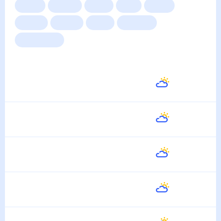
Сейчас
Сегодня
Завтра
3 дня
Неделя
10 дней
14 дней
Месяц
Выходные
Для садовода
Погода на неделю
Завтра
31
°
25
°
9 Августа
Понедельник
32
°
27
°
10 Августа
Вторник
33
°
26
°
11 Августа
Среда
33
°
27
°
12 Августа
Четверг