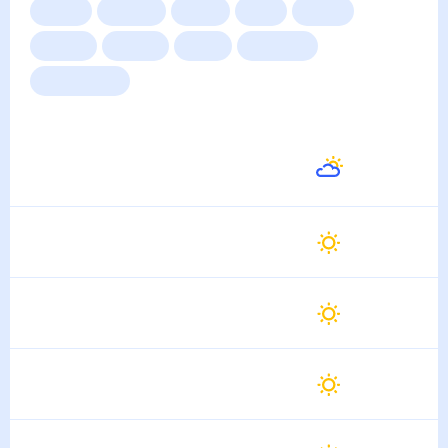
Сейчас
Сегодня
Завтра
3 дня
Неделя
10 дней
14 дней
Месяц
Выходные
Для садовода
Погода на неделю
Завтра
32
°
26
°
8 Августа
Воскресенье
33
°
25
°
9 Августа
Понедельник
34
°
24
°
10 Августа
Вторник
34
°
25
°
11 Августа
Среда