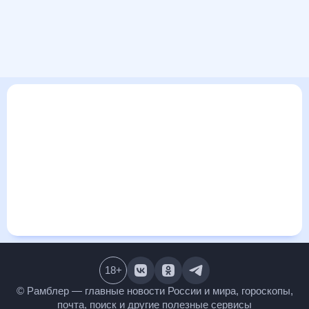
В этом разделе представлена общая информация о погоде
в Лоде на ближайшие дни: сегодня, завтра, неделю. Найти
более подробные данные о том, будет ли изменяться
температура за сегодняшний день, а также узнать прогноз
осадков и т.д., можно на странице соответствующего дня.
Подробный прогноз погоды окажется полезен
метеозависимым людям, потому что его дополняют
сведения о перепадах давления, влажности и прочие
погодные данные. С помощью данных на «Рамблер/погоде»
легко узнать информацию о длительности светового дня.
Подробный прогноз погоды в Лоде, Израиль, предоставлен
партнерским сайтом.