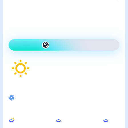
пятница, 7 августа
Сегодня холоднее, чем
вчера и ясно
Как одеться сегодня
30
°
Ощущается как
30
°
Спокойное магнитное поле
Вечером
Ночью
Утром
29
°
26
°
28
°