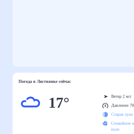
Погода
в Листвянке
сейчас
17
°
Ветер 2 м/с
Давление 70
Старая луна
Спокойное м
поле