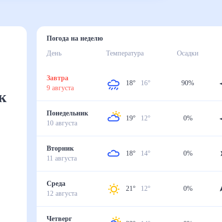
е
Погода на неделю
День
Температура
Осадки
Завтра
18
°
16
°
90
%
9
августа
но
Понедельник
19
°
12
°
0
%
10
августа
Вторник
18
°
14
°
0
%
11
августа
Среда
21
°
12
°
0
%
12
августа
Четверг