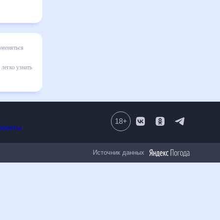
е
на
няют
18
+
Все проекты
Источник данных