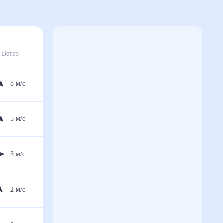
Ветер
8
м/с
5
м/с
3
м/с
2
м/с