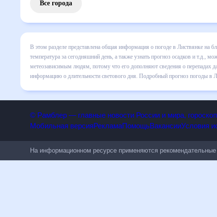
Все города
В этом разделе представлена общая информация о погоде в
подробные данные о том, будет ли изменяться температура 
странице соответствующего дня. Подробный прогноз пого
сведения о перепадах давления, влажности и прочие пого
информацию о длительности светового дня. Подробный прог
партнерским сайтом.
© Рамблер — главные новости России и мира, гороск
Мобильная версия
Реклама
Помощь
Вакансии
Условия
На информационном ресурсе применяются рекомендательн