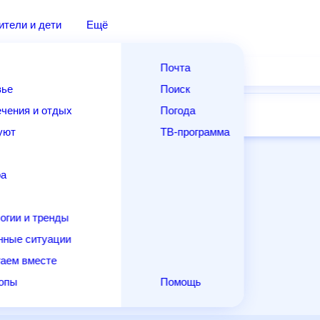
дители и дети
Ещё
Почта
овье
Поиск
лечения и отдых
Погода
ней
14 дней
Месяц
Выходные
Для садовода
и уют
ТВ-программа
т
ера
ологии и тренды
енные ситуации
егаем вместе
скопы
Помощь