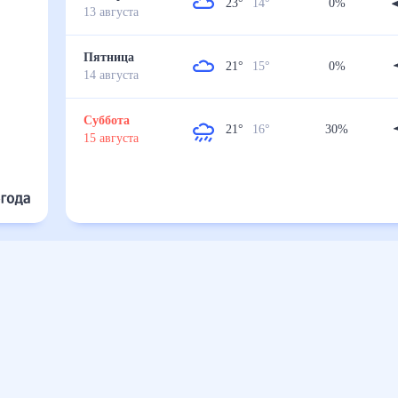
23
°
14
°
0
%
13
августа
Пятница
21
°
15
°
0
%
14
августа
Суббота
21
°
16
°
30
%
15
августа