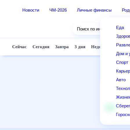
Новости
ЧМ-2026
Личные финансы
Ро
Еда
Поиск по интернету
Здор
Разв
Сейчас
Сегодня
Завтра
3 дня
Неделя
10 д
Дом 
Спор
Карь
Авто
Техн
Жизн
Сбер
Горо