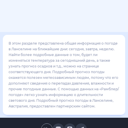
В этом разделе представлена общая информация о погоде
в Ланселине на ближайшие дни: сегодня, завтра, неделю.
Найти более подробные данные о том, будет ли
изменяться температура за сегодняшний день, а также
узнать прогноз осадков и т.д., можно на странице
соответствующего дня. Подробный прогноз погоды
окажется полезен метеозависимым людям, потому что его
дополняют сведения о перепадах давления, влажности и
прочие погодные данные. С помощью данных на «Рамблер/
погоде» легко узнать информацию о длительности
светового дня. Подробный прогноз погоды в Ланселине,
Австралия, предоставлен партнерским сайтом.