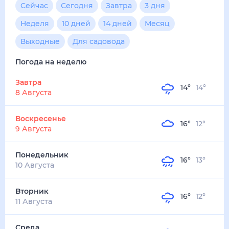
Сейчас
Сегодня
Завтра
3 дня
Неделя
10 дней
14 дней
Месяц
Выходные
Для садовода
Погода на неделю
Завтра
14
°
14
°
8 Августа
Воскресенье
16
°
12
°
9 Августа
Понедельник
16
°
13
°
10 Августа
Вторник
16
°
12
°
11 Августа
Среда