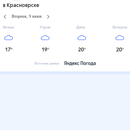
в Красноярске
Вторник
,
9
июня
Ночью
Утром
Днём
Вечером
17
°
19
°
20
°
20
°
Источник данных