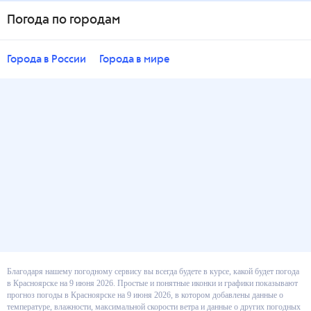
Погода по городам
Города в России
Города в мире
Благодаря нашему погодному сервису вы всегда будете в курсе, какой
будет погода в Красноярске на 9 июня 2026. Простые и понятные иконки
и графики показывают прогноз погоды в Красноярске на 9 июня 2026, в
котором добавлены данные о температуре, влажности, максимальной