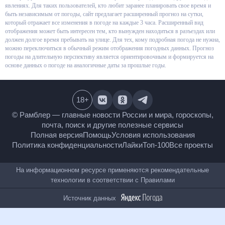
скорости ветра и данные о других погодных явлениях. Для таких
пользователей, кто любит заранее планировать свое время и быть
независимым от погоды, сайт предлагает расширенный прогноз на сутки,
который отражает все изменения в погоде на каждые 3 часа.
Расширенный вид отображения может быть интересен тем, кто вынужден
находиться в разъездах или должен долгое время пребывать на улице.
Для тех, кому подробная погода не нужна, можно переключиться в
обычный режим отображения погодных данных. Прогноз погоды на
длительную перспективу является ориентировочным и формируется на
основе данных о погоде на аналогичные даты за прошлые годы.
18
+
© Рамблер — главные новости России и мира,
гороскопы, почта, поиск и другие полезные сервисы
Полная версия
Помощь
Условия использования
Политика конфиденциальности
Лайки
Топ-100
Все проекты
На информационном ресурсе применяются
рекомендательные технологии в соответствии с
Правилами