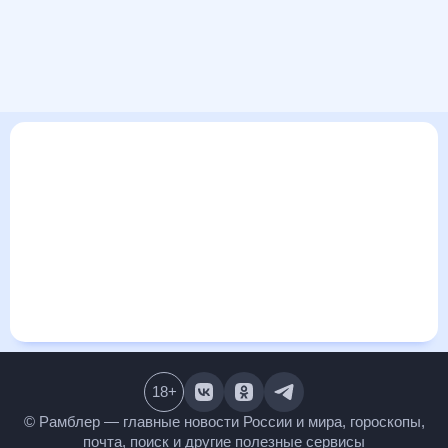
В этом разделе представлена общая информация о погоде
в Кореличах на ближайшие дни: сегодня, завтра, неделю.
Найти более подробные данные о том, будет ли
изменяться температура за сегодняшний день, а также
узнать прогноз осадков и т.д., можно на странице
соответствующего дня. Подробный прогноз погоды
окажется полезен метеозависимым людям, потому что его
дополняют сведения о перепадах давления, влажности и
прочие погодные данные. С помощью данных на «Рамблер/
погоде» легко узнать информацию о длительности
светового дня. Подробный прогноз погоды в Кореличах,
Беларусь, предоставлен партнерским сайтом.