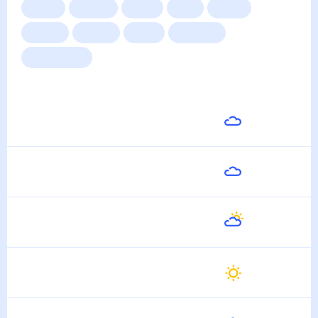
Сейчас
Сегодня
Завтра
3 дня
Неделя
10 дней
14 дней
Месяц
Выходные
Для садовода
Погода на неделю
Завтра
21
°
21
°
7 Августа
Суббота
20
°
14
°
8 Августа
Воскресенье
21
°
12
°
9 Августа
Понедельник
24
°
12
°
10 Августа
Вторник