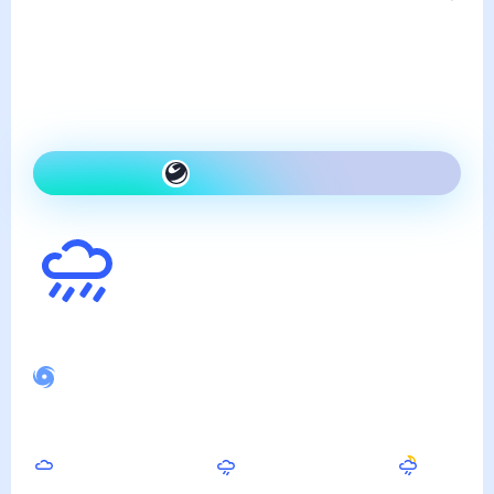
четверг, 6 августа
Сегодня гораздо теплее,
чем вчера и дождь
Как одеться сегодня
29
°
Ощущается как
32
°
Спокойное магнитное поле
Днём
Вечером
Ночью
32
°
28
°
21
°