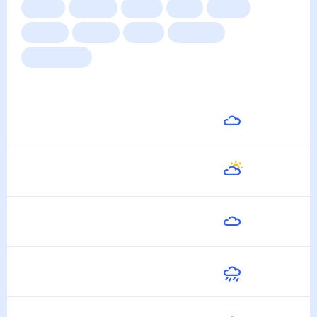
Сейчас
Сегодня
Завтра
3 дня
Неделя
10 дней
14 дней
Месяц
Выходные
Для садовода
Погода на неделю
Завтра
24
°
20
°
8 Августа
Воскресенье
22
°
16
°
9 Августа
Понедельник
24
°
12
°
10 Августа
Вторник
25
°
15
°
11 Августа
Среда