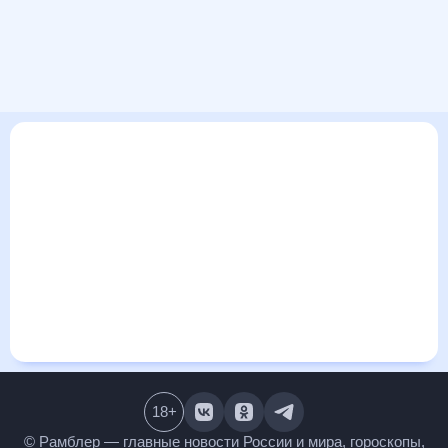
В этом разделе представлена общая информация о погоде
в Химках на ближайшие дни: сегодня, завтра, неделю. Найти
более подробные данные о том, будет ли изменяться
температура за сегодняшний день, а также узнать прогноз
осадков и т.д., можно на странице соответствующего дня.
Подробный прогноз погоды окажется полезен
метеозависимым людям, потому что его дополняют
сведения о перепадах давления, влажности и прочие
погодные данные. С помощью данных на «Рамблер/погоде»
легко узнать информацию о длительности светового дня.
Подробный прогноз погоды в Химках, Московская область,
Россия, предоставлен партнерским сайтом.