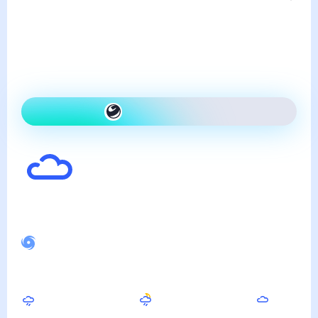
пятница, 7 августа
Сегодня на улице так же,
как вчера и облачно
Как одеться сегодня
28
°
Ощущается как
29
°
Спокойное магнитное поле
Вечером
Ночью
Утром
24
°
20
°
20
°