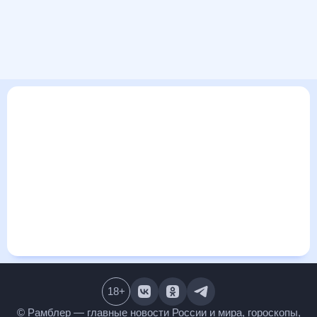
В этом разделе представлена общая информация о погоде
в Кфар-Йоне, Израиль на ближайшие дни: сегодня, завтра,
неделю. Найти более подробные данные о том, будет ли
изменяться температура за сегодняшний день, а также
узнать прогноз осадков и т.д., можно на странице
соответствующего дня. Подробный прогноз погоды
окажется полезен метеозависимым людям, потому что его
дополняют сведения о перепадах давления, влажности и
прочие погодные данные. С помощью данных на «Рамблер/
погоде» легко узнать информацию о длительности
светового дня. Подробный прогноз погоды в Кфар-Йоне,
Израиль, Израиль, предоставлен партнерским сайтом.