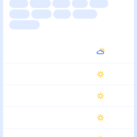
Сейчас
Сегодня
Завтра
3 дня
Неделя
10 дней
14 дней
Месяц
Выходные
Для садовода
Погода на неделю
Завтра
32
°
26
°
8 Августа
Воскресенье
31
°
26
°
9 Августа
Понедельник
32
°
25
°
10 Августа
Вторник
32
°
26
°
11 Августа
Среда