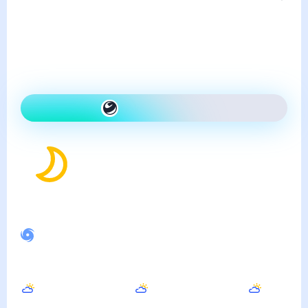
пятница, 7 августа
Сегодня на улице так же,
как вчера и ясно
Как одеться сегодня
23
°
Ощущается как
25
°
Спокойное магнитное поле
Утром
Днём
Вечером
27
°
32
°
29
°