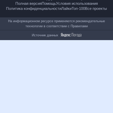
18
+
© Рамблер — главные новости России и мира,
гороскопы, почта, поиск и другие полезные сервисы
Полная версия
Помощь
Условия использования
Политика конфиденциальности
Лайки
Топ-100
Все проекты
На информационном ресурсе применяются
рекомендательные технологии в соответствии с
Правилами
Источник данных