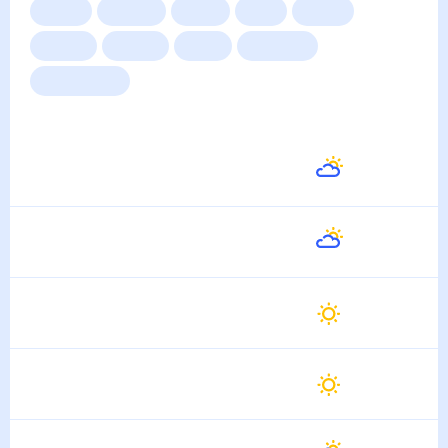
Сейчас
Сегодня
Завтра
3 дня
Неделя
10 дней
14 дней
Месяц
Выходные
Для садовода
Погода на неделю
Завтра
22
°
21
°
11 Августа
Среда
22
°
10
°
12 Августа
Четверг
23
°
11
°
13 Августа
Пятница
25
°
11
°
14 Августа
Суббота