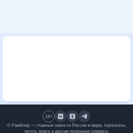
В этом разделе представлена общая информация о погоде
в Кельце на ближайшие дни: сегодня, завтра, неделю.
Найти более подробные данные о том, будет ли
изменяться температура за сегодняшний день, а также
узнать прогноз осадков и т.д., можно на странице
соответствующего дня. Подробный прогноз погоды
окажется полезен метеозависимым людям, потому что его
дополняют сведения о перепадах давления, влажности и
прочие погодные данные. С помощью данных на «Рамблер/
погоде» легко узнать информацию о длительности
светового дня. Подробный прогноз погоды в Кельце,
Польша, предоставлен партнерским сайтом.