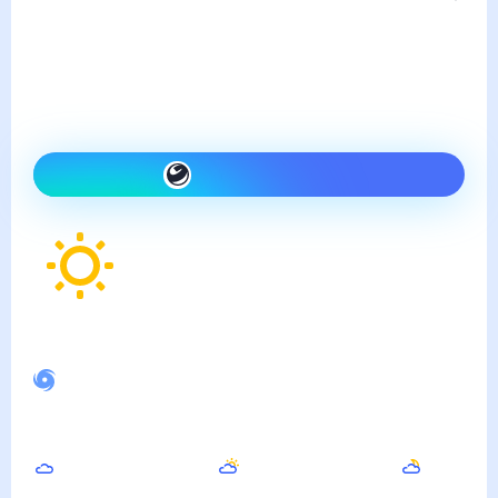
понедельник, 10 августа
Сегодня холоднее, чем
вчера и ясно
Как одеться сегодня
15
°
Ощущается как
16
°
Спокойное магнитное поле
Днём
Вечером
Ночью
30
°
28
°
21
°