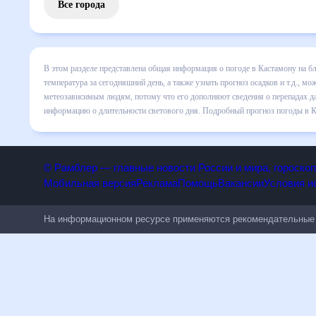
Все города
В этом разделе представлена общая информация о погоде в
подробные данные о том, будет ли изменяться температура 
странице соответствующего дня. Подробный прогноз пого
сведения о перепадах давления, влажности и прочие пого
информацию о длительности светового дня. Подробный про
© Рамблер — главные новости России и мира, гороск
Мобильная версия
Реклама
Помощь
Вакансии
Условия
На информационном ресурсе применяются рекомендательн