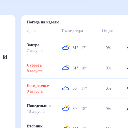
Погода на неделю
День
Температура
Осадки
Завтра
31
°
17
°
0
%
7
августа
м
Суббота
31
°
18
°
0
%
8
августа
Воскресенье
30
°
17
°
0
%
9
августа
Понедельник
30
°
18
°
0
%
10
августа
Вторник