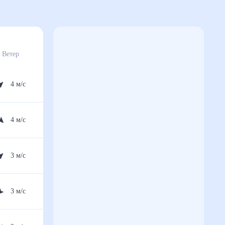
Ветер
4
м/с
4
м/с
3
м/с
3
м/с