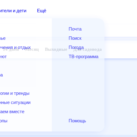
дители и дети
Ещё
Почта
овье
Поиск
лечения и отдых
Погода
ней
14 дней
Месяц
Выходные
Для садовода
и уют
ТВ-программа
т
ера
ологии и тренды
енные ситуации
егаем вместе
скопы
Помощь