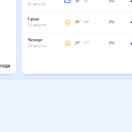
30
°
18
°
0
%
11
августа
Среда
30
°
19
°
0
%
12
августа
Четверг
29
°
17
°
0
%
13
августа