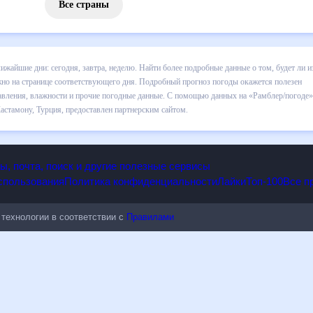
Все страны
 Кастамону на ближайшие дни: сегодня, завтра, неделю. Найти боле
за сегодняшний день, а также узнать прогноз осадков и т.д., можно 
ды окажется полезен метеозависимым людям, потому что его допол
дные данные. С помощью данных на «Рамблер/погоде» легко узнать
гноз погоды в Кастамону, Турция, предоставлен партнерским сайто
опы, почта, поиск и другие полезные сервисы
 использования
Политика конфиденциальности
Лайки
Топ-100
ые технологии в соответствии с
Правилами