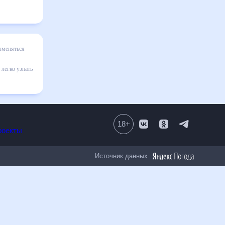
е
на
няют
м.
18
+
Все проекты
Источник данных