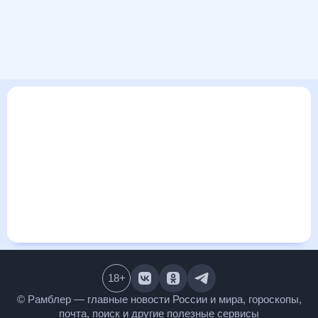
В этом разделе представлена общая информация о погоде
в Инвернесс на ближайшие дни: сегодня, завтра, неделю.
Найти более подробные данные о том, будет ли
изменяться температура за сегодняшний день, а также
узнать прогноз осадков и т.д., можно на странице
соответствующего дня. Подробный прогноз погоды
окажется полезен метеозависимым людям, потому что его
дополняют сведения о перепадах давления, влажности и
прочие погодные данные. С помощью данных на «Рамблер/
погоде» легко узнать информацию о длительности
светового дня. Подробный прогноз погоды в Инвернесс,
Великобритания, предоставлен партнерским сайтом.