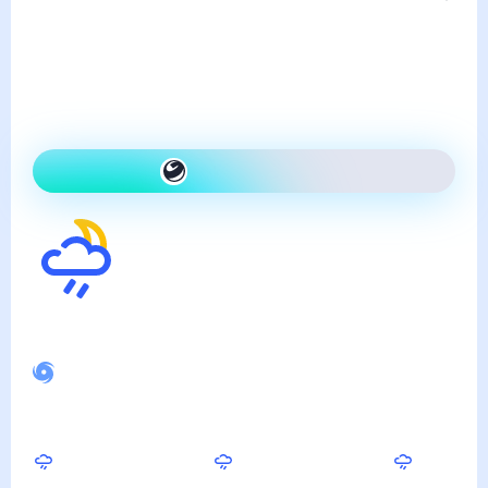
суббота, 8 августа
Сегодня теплее, чем вчера
и ветрено
Как одеться сегодня
14
°
Ощущается как
9
°
Спокойное магнитное поле
Утром
Днём
Вечером
15
°
16
°
15
°