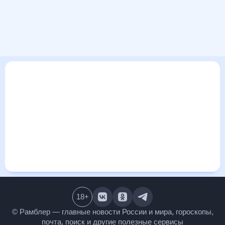
В этом разделе представлена общая информация о погоде
в Иерусалиме на ближайшие дни: сегодня, завтра, неделю.
Найти более подробные данные о том, будет ли
изменяться температура за сегодняшний день, а также
узнать прогноз осадков и т.д., можно на странице
соответствующего дня. Подробный прогноз погоды
окажется полезен метеозависимым людям, потому что его
дополняют сведения о перепадах давления, влажности и
прочие погодные данные. С помощью данных на «Рамблер/
погоде» легко узнать информацию о длительности
светового дня. Подробный прогноз погоды в Иерусалиме,
Израиль, предоставлен партнерским сайтом.