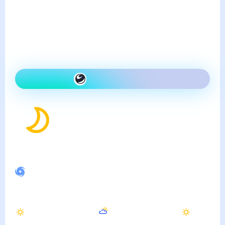
воскресенье, 9 августа
Сегодня на улице так же,
как вчера и ясно
Как одеться сегодня
23
°
Ощущается как
24
°
Спокойное магнитное поле
Утром
Днём
Вечером
26
°
33
°
29
°