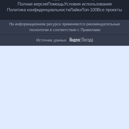
18
+
© Рамблер — главные новости России и мира,
гороскопы, почта, поиск и другие полезные сервисы
Полная версия
Помощь
Условия использования
Политика конфиденциальности
Лайки
Топ-100
Все проекты
На информационном ресурсе применяются
рекомендательные технологии в соответствии с
Правилами
Источник данных