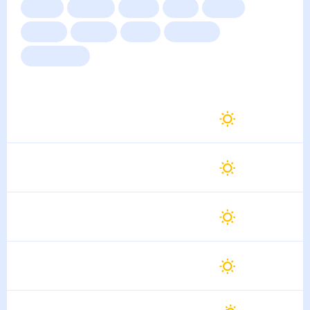
Сейчас
Сегодня
Завтра
3 дня
Неделя
10 дней
14 дней
Месяц
Выходные
Для садовода
Погода на неделю
Завтра
34
°
25
°
10 Августа
Вторник
34
°
26
°
11 Августа
Среда
32
°
26
°
12 Августа
Четверг
31
°
26
°
13 Августа
Пятница