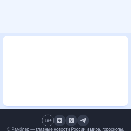
В этом разделе представлена общая информация о погоде
в Георгиевке, Россия на ближайшие дни: сегодня, завтра,
неделю. Найти более подробные данные о том, будет ли
изменяться температура за сегодняшний день, а также
узнать прогноз осадков и т.д., можно на странице
соответствующего дня. Подробный прогноз погоды
окажется полезен метеозависимым людям, потому что его
дополняют сведения о перепадах давления, влажности и
прочие погодные данные. С помощью данных на «Рамблер/
погоде» легко узнать информацию о длительности
светового дня. Подробный прогноз погоды в Георгиевке,
Россия, Самарская область, Россия, предоставлен
партнерским сайтом.