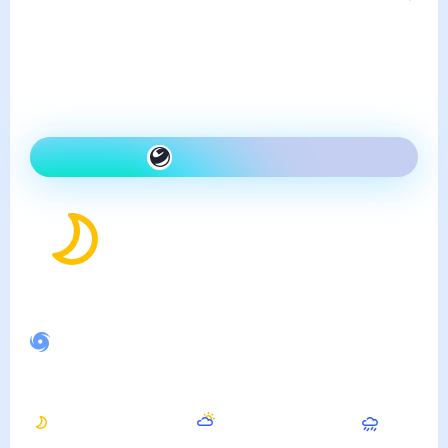
Погода в Георгиевке
суббота, 8 августа
Сегодня холоднее, чем
вчера и ясно
Как одеться сегодня
22
°
Ощущается как
24
°
Неустойчивое магнитное поле
Ночью
Утром
Днём
20
°
25
°
29
°