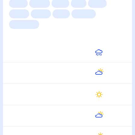
Сейчас
Сегодня
Завтра
3 дня
Неделя
10 дней
14 дней
Месяц
Выходные
Для садовода
Погода на неделю
Завтра
29
°
20
°
9 Августа
Понедельник
24
°
19
°
10 Августа
Вторник
25
°
12
°
11 Августа
Среда
27
°
14
°
12 Августа