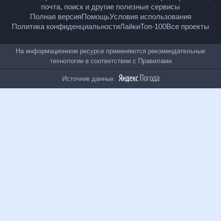
18
+
© Рамблер — главные новости России и мира,
гороскопы, почта, поиск и другие полезные сервисы
Полная версия
Помощь
Условия использования
Политика конфиденциальности
Лайки
Топ-100
Все проекты
На информационном ресурсе применяются
рекомендательные технологии в соответствии с
Правилами
Источник данных