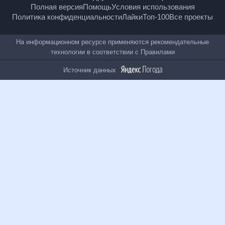
18
+
© Рамблер — главные новости России и мира,
гороскопы, почта, поиск и другие полезные сервисы
Полная версия
Помощь
Условия использования
Политика конфиденциальности
Лайки
Топ-100
Все проекты
На информационном ресурсе применяются
рекомендательные технологии в соответствии с
Правилами
Источник данных