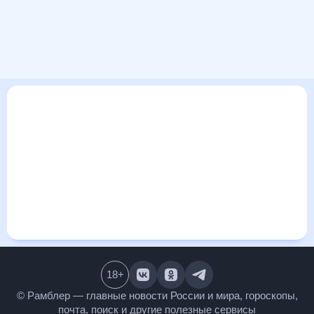
В этом разделе представлена общая информация о погоде
в Этрете на ближайшие дни: сегодня, завтра, неделю. Найти
более подробные данные о том, будет ли изменяться
температура за сегодняшний день, а также узнать прогноз
осадков и т.д., можно на странице соответствующего дня.
Подробный прогноз погоды окажется полезен
метеозависимым людям, потому что его дополняют
сведения о перепадах давления, влажности и прочие
погодные данные. С помощью данных на «Рамблер/погоде»
легко узнать информацию о длительности светового дня.
Подробный прогноз погоды в Этрете, Франция,
предоставлен партнерским сайтом.