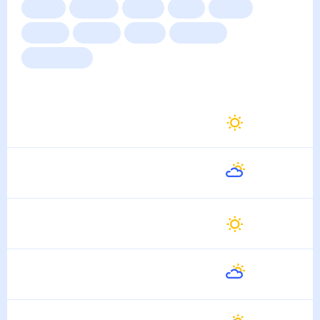
Сейчас
Сегодня
Завтра
3 дня
Неделя
10 дней
14 дней
Месяц
Выходные
Для садовода
Погода на неделю
Завтра
25
°
20
°
9 Августа
Понедельник
22
°
19
°
10 Августа
Вторник
26
°
18
°
11 Августа
Среда
28
°
21
°
12 Августа
Четверг