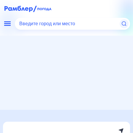
Введите город или место
Мир
Франция
Погода в Этрете
Погода в Этрете