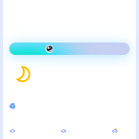
суббота, 8 августа
Сегодня холоднее, чем
вчера и ясно
Как одеться сегодня
14
°
Ощущается как
12
°
Спокойное магнитное поле
Днём
Вечером
Ночью
24
°
23
°
20
°