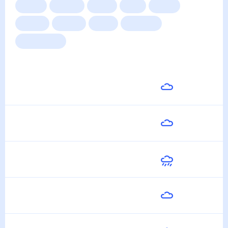
Сейчас
Сегодня
Завтра
3 дня
Неделя
10 дней
14 дней
Месяц
Выходные
Для садовода
Погода на неделю
Завтра
16
°
11
°
8 Августа
Воскресенье
20
°
8
°
9 Августа
Понедельник
18
°
15
°
10 Августа
Вторник
15
°
12
°
11 Августа
Среда