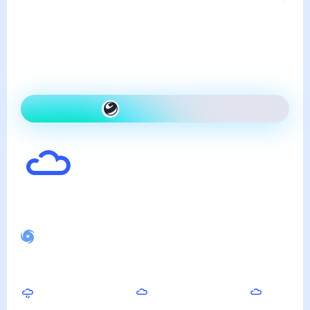
пятница, 7 августа
Сегодня на улице так же,
как вчера и облачно
Как одеться сегодня
13
°
Ощущается как
11
°
Спокойное магнитное поле
Утром
Днём
Вечером
14
°
16
°
16
°