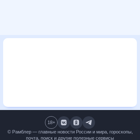
В этом разделе представлена общая информация о погоде
в Эхтярях на ближайшие дни: сегодня, завтра, неделю.
Найти более подробные данные о том, будет ли
изменяться температура за сегодняшний день, а также
узнать прогноз осадков и т.д., можно на странице
соответствующего дня. Подробный прогноз погоды
окажется полезен метеозависимым людям, потому что его
дополняют сведения о перепадах давления, влажности и
прочие погодные данные. С помощью данных на «Рамблер/
погоде» легко узнать информацию о длительности
светового дня. Подробный прогноз погоды в Эхтярях,
Финляндия, предоставлен партнерским сайтом.