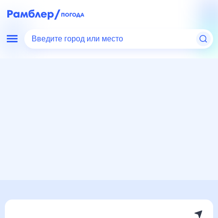
Введите город или место
Мир
Финляндия
Погода в Эхтярях
Погода в Эхтярях