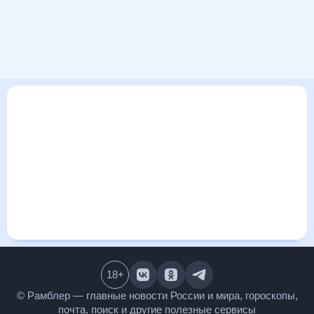
В этом разделе представлена общая информация о погоде
в Эдинбурге на ближайшие дни: сегодня, завтра, неделю.
Найти более подробные данные о том, будет ли
изменяться температура за сегодняшний день, а также
узнать прогноз осадков и т.д., можно на странице
соответствующего дня. Подробный прогноз погоды
окажется полезен метеозависимым людям, потому что его
дополняют сведения о перепадах давления, влажности и
прочие погодные данные. С помощью данных на «Рамблер/
погоде» легко узнать информацию о длительности
светового дня. Подробный прогноз погоды в Эдинбурге,
Великобритания, предоставлен партнерским сайтом.