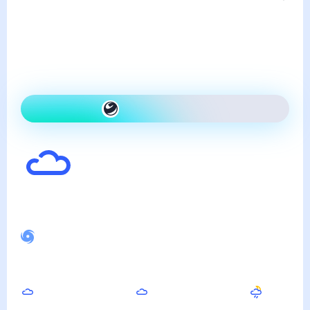
суббота, 8 августа
Сегодня на улице так же,
как вчера и облачно
Как одеться сегодня
13
°
Ощущается как
11
°
Спокойное магнитное поле
Днём
Вечером
Ночью
19
°
17
°
16
°