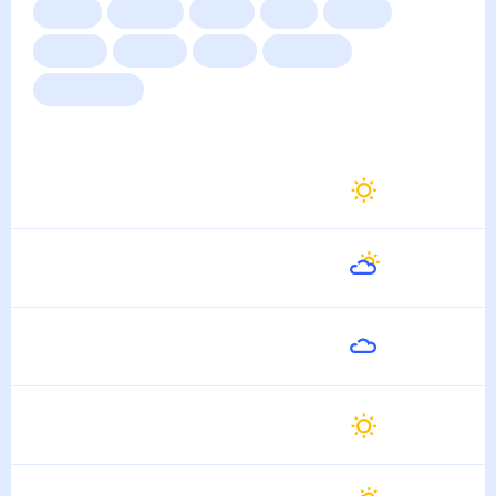
Сейчас
Сегодня
Завтра
3 дня
Неделя
10 дней
14 дней
Месяц
Выходные
Для садовода
Погода на неделю
Завтра
40
°
35
°
9 Августа
Понедельник
41
°
34
°
10 Августа
Вторник
42
°
34
°
11 Августа
Среда
43
°
35
°
12 Августа
Четверг