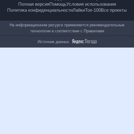
18
+
© Рамблер — главные новости России и мира,
гороскопы, почта, поиск и другие полезные сервисы
Полная версия
Помощь
Условия использования
Политика конфиденциальности
Лайки
Топ-100
Все проекты
На информационном ресурсе применяются
рекомендательные технологии в соответствии с
Правилами
Источник данных