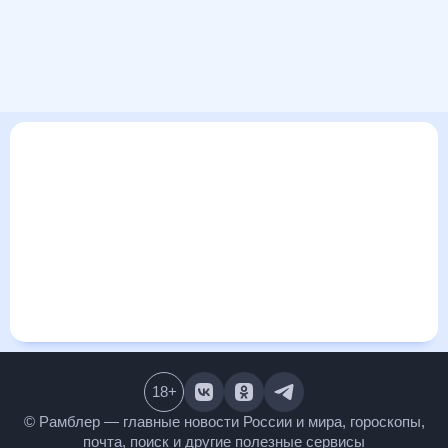
В этом разделе представлена общая информация о погоде
в Дохе на ближайшие дни: сегодня, завтра, неделю. Найти
более подробные данные о том, будет ли изменяться
температура за сегодняшний день, а также узнать прогноз
осадков и т.д., можно на странице соответствующего дня.
Подробный прогноз погоды окажется полезен
метеозависимым людям, потому что его дополняют
сведения о перепадах давления, влажности и прочие
погодные данные. С помощью данных на «Рамблер/погоде»
легко узнать информацию о длительности светового дня.
Подробный прогноз погоды в Дохе, Катар, предоставлен
партнерским сайтом.