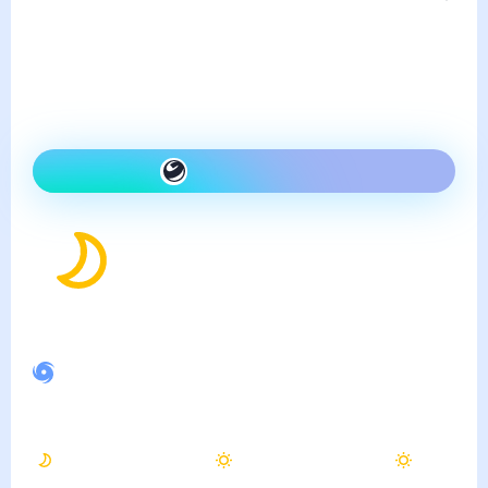
суббота, 8 августа
Сегодня холоднее, чем
вчера и ясно
Как одеться сегодня
35
°
Ощущается как
42
°
Неустойчивое магнитное поле
Ночью
Утром
Днём
35
°
38
°
40
°