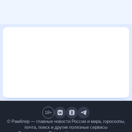
В этом разделе представлена общая информация о погоде
в Дивногорске на ближайшие дни: сегодня, завтра, неделю.
Найти более подробные данные о том, будет ли
изменяться температура за сегодняшний день, а также
узнать прогноз осадков и т.д., можно на странице
соответствующего дня. Подробный прогноз погоды
окажется полезен метеозависимым людям, потому что его
дополняют сведения о перепадах давления, влажности и
прочие погодные данные. С помощью данных на «Рамблер/
погоде» легко узнать информацию о длительности
светового дня. Подробный прогноз погоды в Дивногорске,
Красноярский край, Россия, предоставлен партнерским
сайтом.