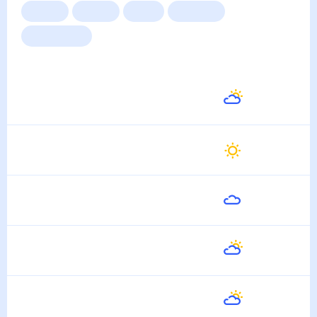
Сейчас
Сегодня
Завтра
3 дня
Неделя
10 дней
14 дней
Месяц
Выходные
Для садовода
Погода на неделю
Завтра
23
°
10
°
11 Августа
Среда
24
°
12
°
12 Августа
Четверг
24
°
14
°
13 Августа
Пятница
22
°
15
°
14 Августа