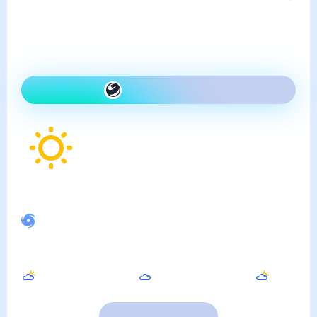
Погода в Дивногорске
понедельник, 10 августа
Сегодня теплее, чем вчера
и ясно
Как одеться сегодня
20
°
Ощущается как
17
°
Спокойное магнитное поле
Вечером
Ночью
Утром
17
°
10
°
15
°