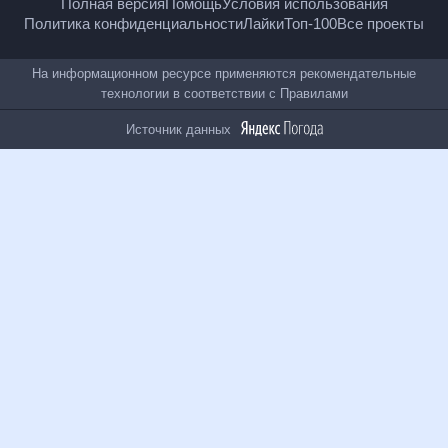
18
+
© Рамблер — главные новости России и мира,
гороскопы, почта, поиск и другие полезные сервисы
Полная версия
Помощь
Условия использования
Политика конфиденциальности
Лайки
Топ-100
Все проекты
На информационном ресурсе применяются
рекомендательные технологии в соответствии с
Правилами
Источник данных