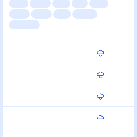
Сейчас
Сегодня
Завтра
3 дня
Неделя
10 дней
14 дней
Месяц
Выходные
Для садовода
Погода на неделю
Завтра
29
°
19
°
7 Августа
Суббота
25
°
21
°
8 Августа
Воскресенье
23
°
17
°
9 Августа
Понедельник
23
°
13
°
10 Августа