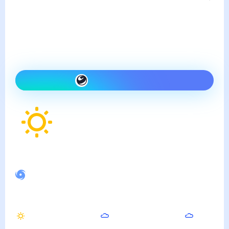
Погода в Чернухе
четверг, 6 августа
Сегодня на улице так же,
как вчера и ясно
Как одеться сегодня
14
°
Ощущается как
14
°
Спокойное магнитное поле
Утром
Днём
Вечером
22
°
28
°
24
°