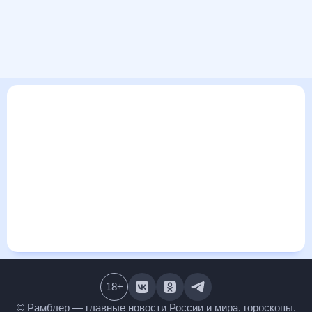
В этом разделе представлена общая информация о погоде
в Чернухе на ближайшие дни: сегодня, завтра, неделю.
Найти более подробные данные о том, будет ли
изменяться температура за сегодняшний день, а также
узнать прогноз осадков и т.д., можно на странице
соответствующего дня. Подробный прогноз погоды
окажется полезен метеозависимым людям, потому что его
дополняют сведения о перепадах давления, влажности и
прочие погодные данные. С помощью данных на «Рамблер/
погоде» легко узнать информацию о длительности
светового дня. Подробный прогноз погоды в Чернухе,
Нижегородская область, Россия, предоставлен
партнерским сайтом.