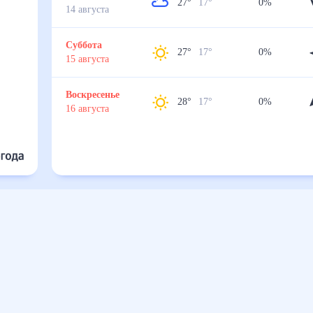
27
°
17
°
0
%
14
августа
Суббота
27
°
17
°
0
%
15
августа
Воскресенье
28
°
17
°
0
%
16
августа