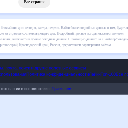
Все страны
в Брюховецкой на ближайшие дни: сегодня, завтра, неделю. Найти б
за сегодняшний день, а также узнать прогноз осадков и т.д., можно 
ды окажется полезен метеозависимым людям, потому что его допол
дные данные. С помощью данных на «Рамблер/погоде» легко узнать
гноз погоды в Брюховецкой, Краснодарский край, Россия, предоста
опы, почта, поиск и другие полезные сервисы
 использования
Политика конфиденциальности
Лайки
Топ-100
ые технологии в соответствии с
Правилами