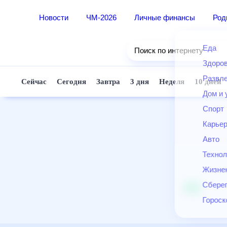
Новости
ЧМ-2026
Личные финансы
Ро
Еда
Поиск по интернету
Здор
Разв
Сейчас
Сегодня
Завтра
3 дня
Неделя
10 д
Дом 
Спор
Карь
Авто
Техн
Жизн
Сбер
Горо