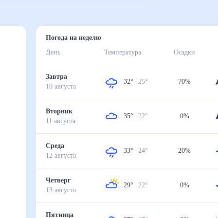
вецкой
Погода на неделю
День
Температура
Осадки
Завтра
32
°
25
°
70
%
10
августа
Вторник
35
°
22
°
0
%
11
августа
Среда
33
°
24
°
20
%
12
августа
Четверг
29
°
22
°
0
%
13
августа
Пятница