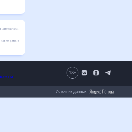
олее
на
няют
влен
18
+
Все проекты
Источник данных