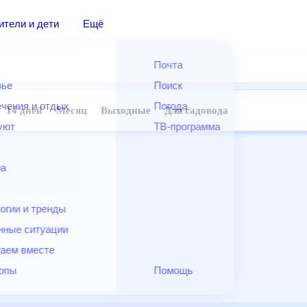
дители и дети
Ещё
Почта
овье
Поиск
лечения и отдых
Погода
ней
14 дней
Месяц
Выходные
Для садовода
и уют
ТВ-программа
т
ера
ологии и тренды
енные ситуации
егаем вместе
скопы
Помощь