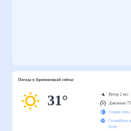
Погода
в Брюховецкой
сейчас
31
°
Ветер 2 м/с
Давление 75
Старая луна
Спокойное м
поле