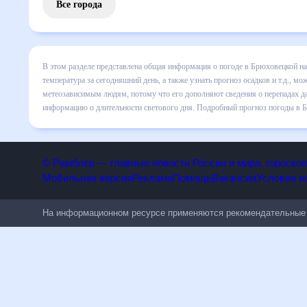
Все города
В этом разделе представлена общая информация о погоде 
подробные данные о том, будет ли изменяться температура 
странице соответствующего дня. Подробный прогноз пого
сведения о перепадах давления, влажности и прочие пого
информацию о длительности светового дня. Подробный про
партнерским сайтом.
© Рамблер — главные новости России и мира, гороск
Мобильная версия
Реклама
Помощь
Вакансии
Условия
На информационном ресурсе применяются рекомендательн