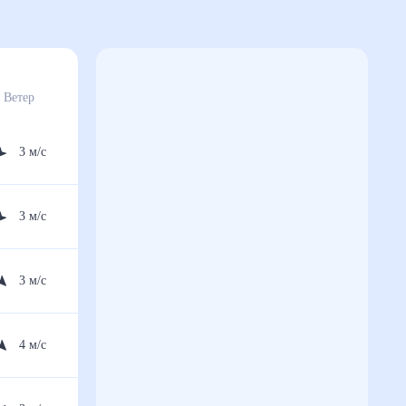
Ветер
3
м/с
3
м/с
3
м/с
4
м/с