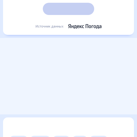
21
°
15
°
15
°
Подробный прогноз
Источник данных
Другие прогнозы