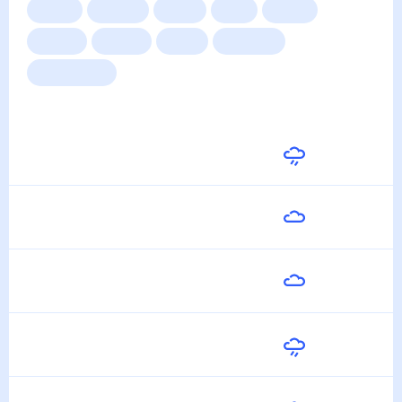
Сейчас
Сегодня
Завтра
3 дня
Неделя
10 дней
14 дней
Месяц
Выходные
Для садовода
Погода на неделю
Завтра
21
°
15
°
8 Августа
Воскресенье
23
°
12
°
9 Августа
Понедельник
25
°
15
°
10 Августа
Вторник
19
°
17
°
11 Августа