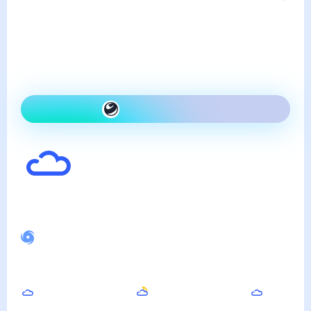
пятница, 7 августа
Сегодня гораздо
холоднее, чем вчера и
облачно
Как одеться сегодня
23
°
Ощущается как
22
°
Спокойное магнитное поле
Вечером
Ночью
Утром