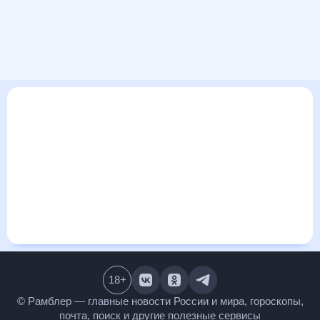
В этом разделе представлена общая информация о погоде
в Биржае на ближайшие дни: сегодня, завтра, неделю.
Найти более подробные данные о том, будет ли
изменяться температура за сегодняшний день, а также
узнать прогноз осадков и т.д., можно на странице
соответствующего дня. Подробный прогноз погоды
окажется полезен метеозависимым людям, потому что его
дополняют сведения о перепадах давления, влажности и
прочие погодные данные. С помощью данных на «Рамблер/
погоде» легко узнать информацию о длительности
светового дня. Подробный прогноз погоды в Биржае,
Литва, предоставлен партнерским сайтом.