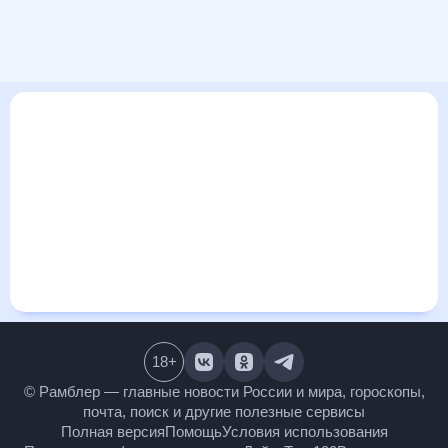
В этом разделе представлена общая информация о погоде
в Бибионе, Италия на ближайшие дни: сегодня, завтра,
неделю. Найти более подробные данные о том, будет ли
изменяться температура за сегодняшний день, а также
узнать прогноз осадков и т.д., можно на странице
соответствующего дня. Подробный прогноз погоды
окажется полезен метеозависимым людям, потому что его
дополняют сведения о перепадах давления, влажности и
прочие погодные данные. С помощью данных на «Рамблер/
погоде» легко узнать информацию о длительности
светового дня. Подробный прогноз погоды в Бибионе,
Италия, Италия, предоставлен партнерским сайтом.