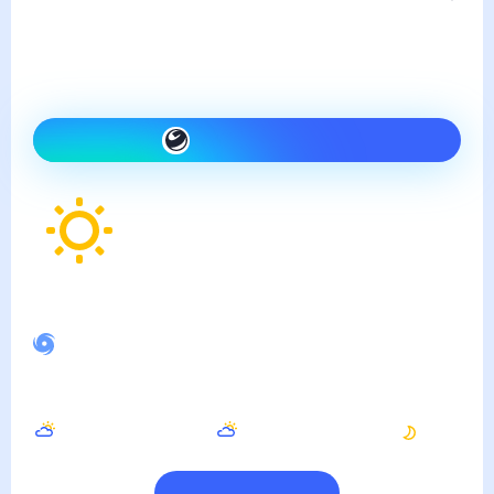
воскресенье, 9 августа
Сегодня теплее, чем вчера
и ясно
Как одеться сегодня
29
°
Ощущается как
31
°
Спокойное магнитное поле
Днём
Вечером
Ночью
31
°
30
°
25
°