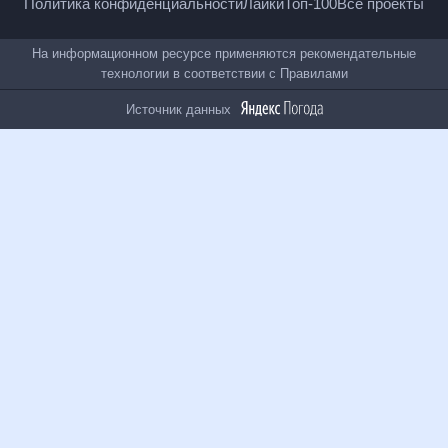
18
+
© Рамблер — главные новости России и мира,
гороскопы, почта, поиск и другие полезные сервисы
Полная версия
Помощь
Условия использования
Политика конфиденциальности
Лайки
Топ-100
Все проекты
На информационном ресурсе применяются
рекомендательные технологии в соответствии с
Правилами
Источник данных