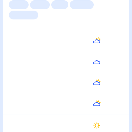
Сейчас
Сегодня
Завтра
3 дня
Неделя
10 дней
14 дней
Месяц
Выходные
Для садовода
Погода на неделю
Завтра
32
°
25
°
10 Августа
Вторник
35
°
26
°
11 Августа
Среда
34
°
26
°
12 Августа
Четверг
33
°
27
°
13 Августа
Пятница