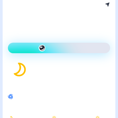
Погода в Белореченске
четверг, 6 августа
Сегодня на улице так же,
как вчера и ясно
Как одеться сегодня
27
°
Ощущается как
25
°
Спокойное магнитное поле
Ночью
Утром
Днём
23
°
26
°
34
°