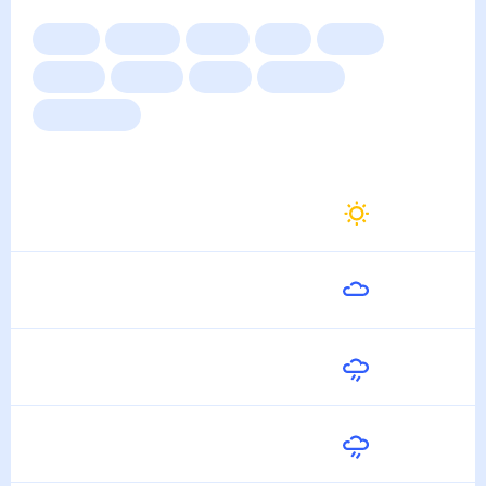
Сейчас
Сегодня
Завтра
3 дня
Неделя
10 дней
14 дней
Месяц
Выходные
Для садовода
Погода на неделю
Завтра
34
°
23
°
7 Августа
Суббота
33
°
24
°
8 Августа
Воскресенье
29
°
22
°
9 Августа
Понедельник
30
°
23
°
10 Августа