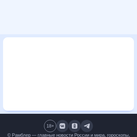
В этом разделе представлена общая информация о погоде
в Баянголе на ближайшие дни: сегодня, завтра, неделю.
Найти более подробные данные о том, будет ли
изменяться температура за сегодняшний день, а также
узнать прогноз осадков и т.д., можно на странице
соответствующего дня. Подробный прогноз погоды
окажется полезен метеозависимым людям, потому что его
дополняют сведения о перепадах давления, влажности и
прочие погодные данные. С помощью данных на «Рамблер/
погоде» легко узнать информацию о длительности
светового дня. Подробный прогноз погоды в Баянголе,
Республика Бурятия, Россия, предоставлен партнерским
сайтом.