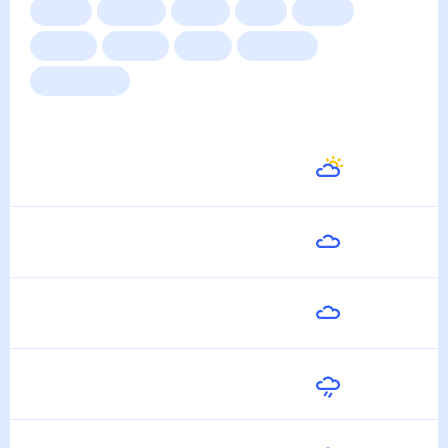
Сейчас
Сегодня
Завтра
3 дня
Неделя
10 дней
14 дней
Месяц
Выходные
Для садовода
Погода на неделю
Завтра
20
°
8
°
10 Августа
Вторник
22
°
10
°
11 Августа
Среда
22
°
11
°
12 Августа
Четверг
25
°
11
°
13 Августа