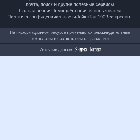
18
+
© Рамблер — главные новости России и мира,
гороскопы, почта, поиск и другие полезные сервисы
Полная версия
Помощь
Условия использования
Политика конфиденциальности
Лайки
Топ-100
Все проекты
На информационном ресурсе применяются
рекомендательные технологии в соответствии с
Правилами
Источник данных