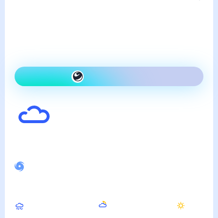
Погода в Баянголе
воскресенье, 9 августа
Сегодня холоднее, чем
вчера и облачно
Как одеться сегодня
21
°
Ощущается как
21
°
Слабо возмущённое магнитное поле
Вечером
Ночью
Утром
15
°
8
°
11
°