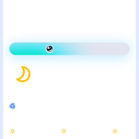
пятница, 7 августа
Сегодня на улице так же,
как вчера и ясно
Как одеться сегодня
23
°
Ощущается как
22
°
Спокойное магнитное поле
Утром
Днём
Вечером
20
°
34
°
36
°