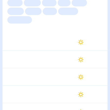
Сейчас
Сегодня
Завтра
3 дня
Неделя
10 дней
14 дней
Месяц
Выходные
Для садовода
Погода на неделю
Завтра
35
°
26
°
8 Августа
Воскресенье
31
°
25
°
9 Августа
Понедельник
34
°
24
°
10 Августа
Вторник
35
°
23
°
11 Августа
Среда