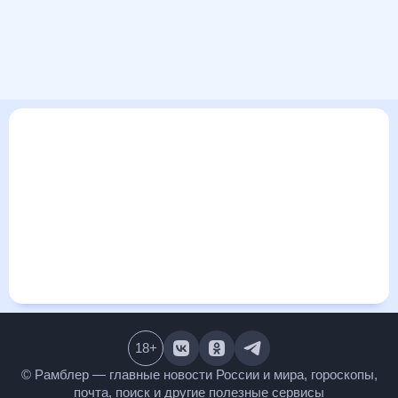
В этом разделе представлена общая информация о погоде
в Бадахосе на ближайшие дни: сегодня, завтра, неделю.
Найти более подробные данные о том, будет ли
изменяться температура за сегодняшний день, а также
узнать прогноз осадков и т.д., можно на странице
соответствующего дня. Подробный прогноз погоды
окажется полезен метеозависимым людям, потому что его
дополняют сведения о перепадах давления, влажности и
прочие погодные данные. С помощью данных на «Рамблер/
погоде» легко узнать информацию о длительности
светового дня. Подробный прогноз погоды в Бадахосе,
Испания, предоставлен партнерским сайтом.