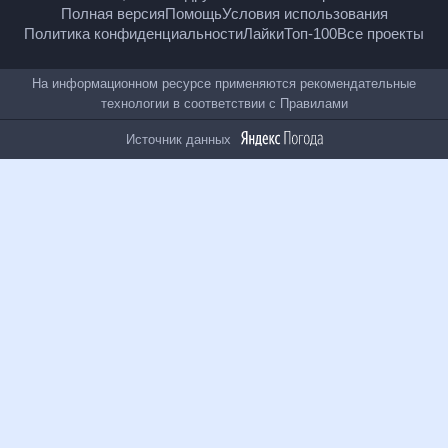
18
+
© Рамблер — главные новости России и мира,
гороскопы, почта, поиск и другие полезные сервисы
Полная версия
Помощь
Условия использования
Политика конфиденциальности
Лайки
Топ-100
Все проекты
На информационном ресурсе применяются
рекомендательные технологии в соответствии с
Правилами
Источник данных