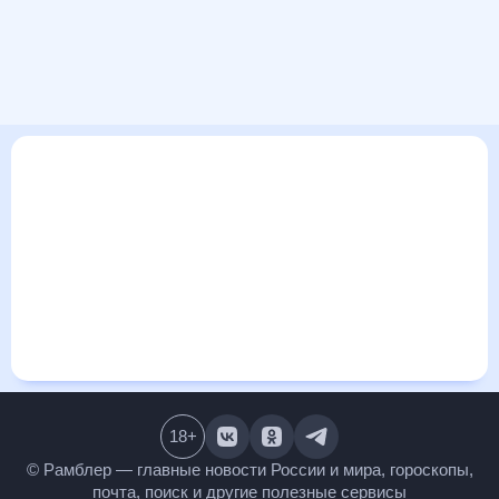
В этом разделе представлена общая информация о погоде
в Аягозе на ближайшие дни: сегодня, завтра, неделю. Найти
более подробные данные о том, будет ли изменяться
температура за сегодняшний день, а также узнать прогноз
осадков и т.д., можно на странице соответствующего дня.
Подробный прогноз погоды окажется полезен
метеозависимым людям, потому что его дополняют
сведения о перепадах давления, влажности и прочие
погодные данные. С помощью данных на «Рамблер/погоде»
легко узнать информацию о длительности светового дня.
Подробный прогноз погоды в Аягозе, Казахстан,
предоставлен партнерским сайтом.