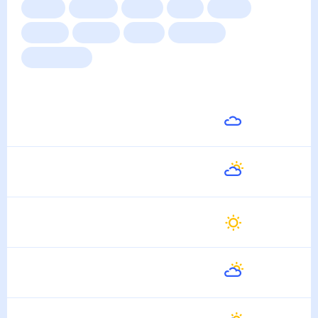
Сейчас
Сегодня
Завтра
3 дня
Неделя
10 дней
14 дней
Месяц
Выходные
Для садовода
Погода на неделю
Завтра
29
°
16
°
7 Августа
Суббота
27
°
18
°
8 Августа
Воскресенье
29
°
14
°
9 Августа
Понедельник
33
°
16
°
10 Августа
Вторник