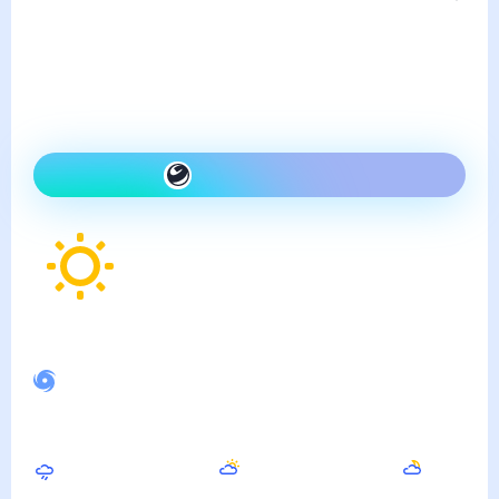
четверг, 6 августа
Сегодня на улице так же,
как вчера и ясно
Как одеться сегодня
24
°
Ощущается как
21
°
Спокойное магнитное поле
Днём
Вечером
Ночью
28
°
21
°
16
°