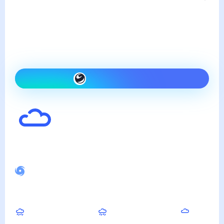
Погода в Арсаках
пятница, 7 августа
Сегодня на улице так же,
как вчера и облачно
Как одеться сегодня
23
°
Ощущается как
28
°
Спокойное магнитное поле
Днём
Вечером
Ночью
28
°
23
°
19
°