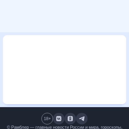
В этом разделе представлена общая информация о погоде
в Арсаках на ближайшие дни: сегодня, завтра, неделю.
Найти более подробные данные о том, будет ли
изменяться температура за сегодняшний день, а также
узнать прогноз осадков и т.д., можно на странице
соответствующего дня. Подробный прогноз погоды
окажется полезен метеозависимым людям, потому что его
дополняют сведения о перепадах давления, влажности и
прочие погодные данные. С помощью данных на «Рамблер/
погоде» легко узнать информацию о длительности
светового дня. Подробный прогноз погоды в Арсаках,
Владимирская область, Россия, предоставлен партнерским
сайтом.