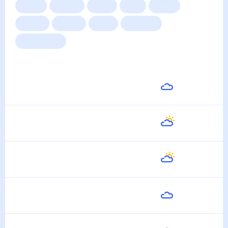
Сейчас
Сегодня
Завтра
3 дня
Неделя
10 дней
14 дней
Месяц
Выходные
Для садовода
Погода на неделю
Завтра
23
°
19
°
8 Августа
Воскресенье
21
°
14
°
9 Августа
Понедельник
23
°
9
°
10 Августа
Вторник
24
°
14
°
11 Августа