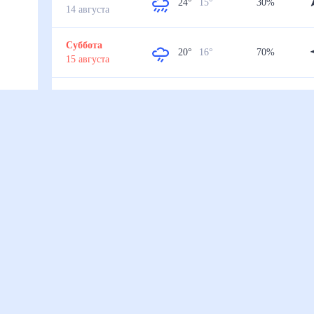
24
°
15
°
30
%
14
августа
Суббота
20
°
16
°
70
%
15
августа
Воскресенье
18
°
12
°
60
%
16
августа