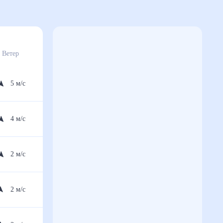
Ветер
5
м/с
4
м/с
2
м/с
2
м/с