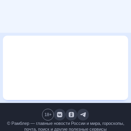
В этом разделе представлена общая информация о погоде
в Акнашене на ближайшие дни: сегодня, завтра, неделю.
Найти более подробные данные о том, будет ли
изменяться температура за сегодняшний день, а также
узнать прогноз осадков и т.д., можно на странице
соответствующего дня. Подробный прогноз погоды
окажется полезен метеозависимым людям, потому что его
дополняют сведения о перепадах давления, влажности и
прочие погодные данные. С помощью данных на «Рамблер/
погоде» легко узнать информацию о длительности
светового дня. Подробный прогноз погоды в Акнашене,
Армения, предоставлен партнерским сайтом.