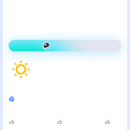
пятница, 7 августа
Сегодня холоднее, чем
вчера и ясно
Как одеться сегодня
24
°
Ощущается как
23
°
Спокойное магнитное поле
Днём
Вечером
Ночью
33
°
31
°
25
°