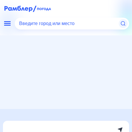
Введите город или место
Мир
Армения
Погода в Акнашене
Погода в Акнашене