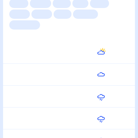
Сейчас
Сегодня
Завтра
3 дня
Неделя
10 дней
14 дней
Месяц
Выходные
Для садовода
Погода на неделю
Завтра
34
°
25
°
8 Августа
Воскресенье
35
°
25
°
9 Августа
Понедельник
33
°
23
°
10 Августа
Вторник
30
°
22
°
11 Августа
Среда