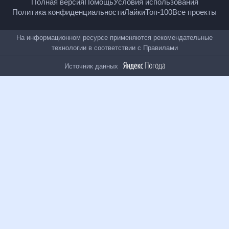
18
+
© Рамблер — главные новости России и мира,
гороскопы, почта, поиск и другие полезные сервисы
Полная версия
Помощь
Условия использования
Политика конфиденциальности
Лайки
Топ-100
Все проекты
На информационном ресурсе применяются
рекомендательные технологии в соответствии с
Правилами
Источник данных