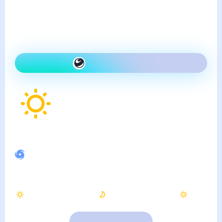
Погода в Ахтубинске
пятница, 7 августа
Сегодня теплее, чем вчера
и ясно
Как одеться сегодня
37
°
Ощущается как
37
°
Спокойное магнитное поле
Вечером
Ночью
Утром
33
°
25
°
28
°