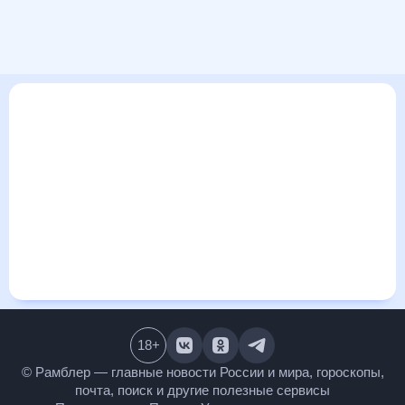
В этом разделе представлена общая информация о погоде
в Ахтубинске на ближайшие дни: сегодня, завтра, неделю.
Найти более подробные данные о том, будет ли
изменяться температура за сегодняшний день, а также
узнать прогноз осадков и т.д., можно на странице
соответствующего дня. Подробный прогноз погоды
окажется полезен метеозависимым людям, потому что его
дополняют сведения о перепадах давления, влажности и
прочие погодные данные. С помощью данных на «Рамблер/
погоде» легко узнать информацию о длительности
светового дня. Подробный прогноз погоды в Ахтубинске,
Астраханская область, Россия, предоставлен партнерским
сайтом.